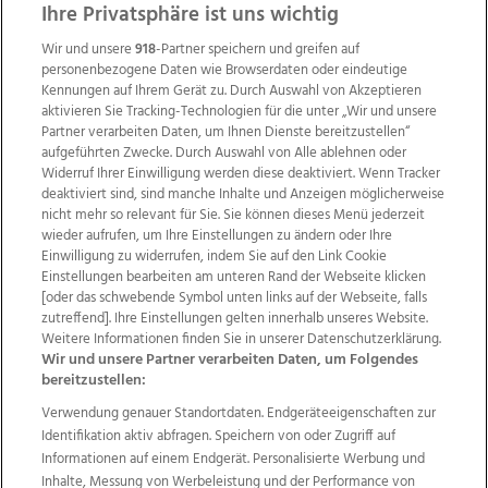
Ihre Privatsphäre ist uns wichtig
Wir und unsere
918
-Partner speichern und greifen auf
personenbezogene Daten wie Browserdaten oder eindeutige
Kennungen auf Ihrem Gerät zu. Durch Auswahl von Akzeptieren
aktivieren Sie Tracking-Technologien für die unter „Wir und unsere
Partner verarbeiten Daten, um Ihnen Dienste bereitzustellen“
aufgeführten Zwecke. Durch Auswahl von Alle ablehnen oder
Widerruf Ihrer Einwilligung werden diese deaktiviert. Wenn Tracker
deaktiviert sind, sind manche Inhalte und Anzeigen möglicherweise
nicht mehr so relevant für Sie. Sie können dieses Menü jederzeit
wieder aufrufen, um Ihre Einstellungen zu ändern oder Ihre
Einwilligung zu widerrufen, indem Sie auf den Link Cookie
Einstellungen bearbeiten am unteren Rand der Webseite klicken
Wir über uns
Mediadaten
Kontakt
Jobs
[oder das schwebende Symbol unten links auf der Webseite, falls
Datenschutz
Impressum
AGB Anzeigekunden
zutreffend]. Ihre Einstellungen gelten innerhalb unseres Website.
AGB Website
Ehrenkodex
Politische Werbung
Weitere Informationen finden Sie in unserer Datenschutzerklärung.
Wir und unsere Partner verarbeiten Daten, um Folgendes
bereitzustellen:
Weitere Angebote des Medienhauses Wimmer
Verwendung genauer Standortdaten. Endgeräteeigenschaften zur
Identifikation aktiv abfragen. Speichern von oder Zugriff auf
TV1
di-mog-i.at
OÖNow
Ischler Woche
Informationen auf einem Endgerät. Personalisierte Werbung und
Life Radio
OÖNachrichten
OÖN Immobilien
Inhalte, Messung von Werbeleistung und der Performance von