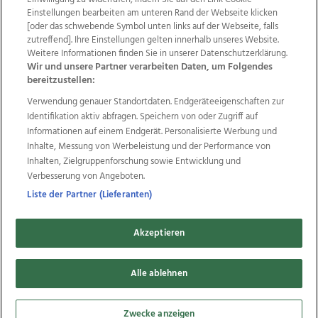
Einstellungen bearbeiten am unteren Rand der Webseite klicken
Wir über uns
Mediadaten
Kontakt
Jobs
[oder das schwebende Symbol unten links auf der Webseite, falls
zutreffend]. Ihre Einstellungen gelten innerhalb unseres Website.
Datenschutz
Impressum
AGB Anzeigekunden
Weitere Informationen finden Sie in unserer Datenschutzerklärung.
AGB Website
Ehrenkodex
Politische Werbung
Wir und unsere Partner verarbeiten Daten, um Folgendes
bereitzustellen:
Verwendung genauer Standortdaten. Endgeräteeigenschaften zur
Weitere Angebote des Medienhauses Wimmer
Identifikation aktiv abfragen. Speichern von oder Zugriff auf
TV1
di-mog-i.at
OÖNow
Ischler Woche
Informationen auf einem Endgerät. Personalisierte Werbung und
Life Radio
OÖNachrichten
OÖN Immobilien
Inhalte, Messung von Werbeleistung und der Performance von
OÖN Karriere
OÖN Reise
Promenaden Galerien
Inhalten, Zielgruppenforschung sowie Entwicklung und
Regionaljobs
wasistlos.at
wirtrauern.at
Verbesserung von Angeboten.
Liste der Partner (Lieferanten)
Akzeptieren
Copyrights © 2026 Tips Zeitungs GmbH & Co KG
Alle ablehnen
developed by
11x11.net
Cookie Einstellungen bearbeiten
Zwecke anzeigen