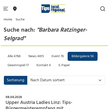
Home
Suche
Suche nach:
"Barbara Ratzinger-
Selgrad"
Alle
4768
News
4615
Event
76
Bildergalerie
56
Gewinnspiel
17
Kontakt
4
E-Paper
Sortierung
08.04.2026
Upper Austria Ladies Linz: Tips-
Bürgermeisterempfang mit