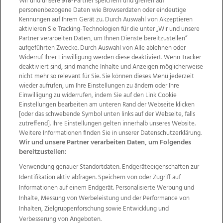
Wir und unsere
918
-Partner speichern und greifen auf
personenbezogene Daten wie Browserdaten oder eindeutige
Kennungen auf Ihrem Gerät zu. Durch Auswahl von Akzeptieren
aktivieren Sie Tracking-Technologien für die unter „Wir und unsere
Partner verarbeiten Daten, um Ihnen Dienste bereitzustellen“
aufgeführten Zwecke. Durch Auswahl von Alle ablehnen oder
Widerruf Ihrer Einwilligung werden diese deaktiviert. Wenn Tracker
deaktiviert sind, sind manche Inhalte und Anzeigen möglicherweise
nicht mehr so relevant für Sie. Sie können dieses Menü jederzeit
wieder aufrufen, um Ihre Einstellungen zu ändern oder Ihre
Einwilligung zu widerrufen, indem Sie auf den Link Cookie
Einstellungen bearbeiten am unteren Rand der Webseite klicken
Wir über uns
Mediadaten
Kontakt
Jobs
[oder das schwebende Symbol unten links auf der Webseite, falls
zutreffend]. Ihre Einstellungen gelten innerhalb unseres Website.
Datenschutz
Impressum
AGB Anzeigekunden
Weitere Informationen finden Sie in unserer Datenschutzerklärung.
AGB Website
Ehrenkodex
Politische Werbung
Wir und unsere Partner verarbeiten Daten, um Folgendes
bereitzustellen:
Verwendung genauer Standortdaten. Endgeräteeigenschaften zur
Weitere Angebote des Medienhauses Wimmer
Identifikation aktiv abfragen. Speichern von oder Zugriff auf
TV1
di-mog-i.at
OÖNow
Ischler Woche
Informationen auf einem Endgerät. Personalisierte Werbung und
Life Radio
OÖNachrichten
OÖN Immobilien
Inhalte, Messung von Werbeleistung und der Performance von
OÖN Karriere
OÖN Reise
Promenaden Galerien
Inhalten, Zielgruppenforschung sowie Entwicklung und
Regionaljobs
wasistlos.at
wirtrauern.at
Verbesserung von Angeboten.