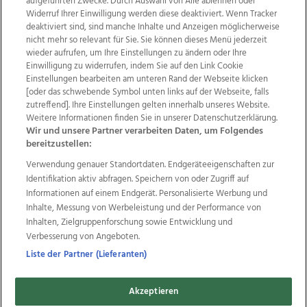
aufgeführten Zwecke. Durch Auswahl von Alle ablehnen oder
Widerruf Ihrer Einwilligung werden diese deaktiviert. Wenn Tracker
deaktiviert sind, sind manche Inhalte und Anzeigen möglicherweise
nicht mehr so relevant für Sie. Sie können dieses Menü jederzeit
wieder aufrufen, um Ihre Einstellungen zu ändern oder Ihre
Einwilligung zu widerrufen, indem Sie auf den Link Cookie
Einstellungen bearbeiten am unteren Rand der Webseite klicken
Wir über uns
Mediadaten
Kontakt
Jobs
[oder das schwebende Symbol unten links auf der Webseite, falls
zutreffend]. Ihre Einstellungen gelten innerhalb unseres Website.
Datenschutz
Impressum
AGB Anzeigekunden
Weitere Informationen finden Sie in unserer Datenschutzerklärung.
AGB Website
Ehrenkodex
Politische Werbung
Wir und unsere Partner verarbeiten Daten, um Folgendes
bereitzustellen:
Verwendung genauer Standortdaten. Endgeräteeigenschaften zur
Weitere Angebote des Medienhauses Wimmer
Identifikation aktiv abfragen. Speichern von oder Zugriff auf
TV1
di-mog-i.at
OÖNow
Ischler Woche
Informationen auf einem Endgerät. Personalisierte Werbung und
Life Radio
OÖNachrichten
OÖN Immobilien
Inhalte, Messung von Werbeleistung und der Performance von
OÖN Karriere
OÖN Reise
Promenaden Galerien
Inhalten, Zielgruppenforschung sowie Entwicklung und
Regionaljobs
wasistlos.at
wirtrauern.at
Verbesserung von Angeboten.
Liste der Partner (Lieferanten)
Akzeptieren
Copyrights © 2026 Tips Zeitungs GmbH & Co KG