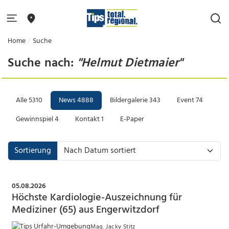
Home
Suche
Suche nach:
"Helmut Dietmaier"
Alle
5310
News
4888
Bildergalerie
343
Event
74
Gewinnspiel
4
Kontakt
1
E-Paper
Sortierung
05.08.2026
Höchste Kardiologie-Auszeichnung für
Mediziner (65) aus Engerwitzdorf
Mag. Jacky Stitz