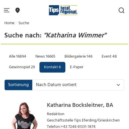
Home
Suche
Suche nach:
"Katharina Wimmer"
Alle
16894
News
16665
Bildergalerie
146
Event
48
Gewinnspiel
29
Kontakt
6
E-Paper
Sortierung
Katharina Bocksleitner, BA
Redaktion
Geschäftsstelle Tips Eferding/Grieskirchen
Telefon:+43 7248 61331-1874