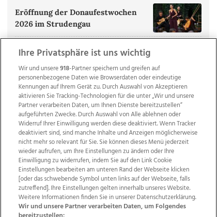
Eröffnung der Donaufestwochen
2026 im Strudengau
ALLE BILDERGALERIEN ANZEIGEN
Ihre Privatsphäre ist uns wichtig
Wir und unsere
918
-Partner speichern und greifen auf
personenbezogene Daten wie Browserdaten oder eindeutige
Kennungen auf Ihrem Gerät zu. Durch Auswahl von Akzeptieren
aktivieren Sie Tracking-Technologien für die unter „Wir und unsere
Partner verarbeiten Daten, um Ihnen Dienste bereitzustellen“
aufgeführten Zwecke. Durch Auswahl von Alle ablehnen oder
Widerruf Ihrer Einwilligung werden diese deaktiviert. Wenn Tracker
deaktiviert sind, sind manche Inhalte und Anzeigen möglicherweise
nicht mehr so relevant für Sie. Sie können dieses Menü jederzeit
wieder aufrufen, um Ihre Einstellungen zu ändern oder Ihre
Einwilligung zu widerrufen, indem Sie auf den Link Cookie
Einstellungen bearbeiten am unteren Rand der Webseite klicken
Wir über uns
Mediadaten
Kontakt
Jobs
[oder das schwebende Symbol unten links auf der Webseite, falls
zutreffend]. Ihre Einstellungen gelten innerhalb unseres Website.
Datenschutz
Impressum
AGB Anzeigekunden
Weitere Informationen finden Sie in unserer Datenschutzerklärung.
AGB Website
Ehrenkodex
Politische Werbung
Wir und unsere Partner verarbeiten Daten, um Folgendes
bereitzustellen: