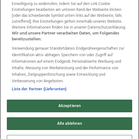
Einwilligung zu widerrufen, indem Sie auf den Link Cookie
Einstellungen bearbeiten am unteren Rand der Webseite klicken
Wir über uns
Mediadaten
Kontakt
Jobs
[oder das schwebende Symbol unten links auf der Webseite, falls
zutreffend]. Ihre Einstellungen gelten innerhalb unseres Website.
Datenschutz
Impressum
AGB Anzeigekunden
Weitere Informationen finden Sie in unserer Datenschutzerklärung.
AGB Website
Ehrenkodex
Politische Werbung
Wir und unsere Partner verarbeiten Daten, um Folgendes
bereitzustellen:
Verwendung genauer Standortdaten. Endgeräteeigenschaften zur
Weitere Angebote des Medienhauses Wimmer
Identifikation aktiv abfragen. Speichern von oder Zugriff auf
TV1
di-mog-i.at
OÖNow
Ischler Woche
Informationen auf einem Endgerät. Personalisierte Werbung und
Life Radio
OÖNachrichten
OÖN Immobilien
Inhalte, Messung von Werbeleistung und der Performance von
OÖN Karriere
OÖN Reise
Promenaden Galerien
Inhalten, Zielgruppenforschung sowie Entwicklung und
Regionaljobs
wasistlos.at
wirtrauern.at
Verbesserung von Angeboten.
Liste der Partner (Lieferanten)
Akzeptieren
Copyrights © 2026 Tips Zeitungs GmbH & Co KG
developed by
Alle ablehnen
11x11.net
Cookie Einstellungen bearbeiten