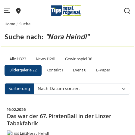
Home
Suche
Suche nach:
"Nora Heindl"
Alle
11322
News
11261
Gewinnspiel
38
Bildergalerie
22
Kontakt
1
Event
0
E-Paper
Sortierung
16.02.2026
Das war der 67. PiratenBall in der Linzer
Tabakfabrik
Nora , Heindl