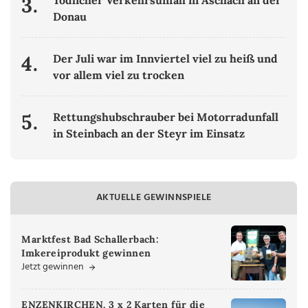
3.
Tödlicher Verkehrsunfall in Aschach an der
Donau
4.
Der Juli war im Innviertel viel zu heiß und
vor allem viel zu trocken
5.
Rettungshubschrauber bei Motorradunfall
in Steinbach an der Steyr im Einsatz
AKTUELLE GEWINNSPIELE
Marktfest Bad Schallerbach:
Imkereiprodukt gewinnen
Jetzt gewinnen
ENZENKIRCHEN. 3 x 2 Karten für die