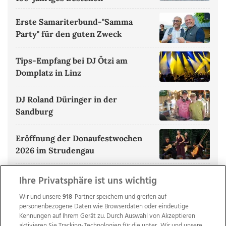
Erste Samariterbund-"Samma
Party" für den guten Zweck
Tips-Empfang bei DJ Ötzi am
Domplatz in Linz
DJ Roland Düringer in der
Sandburg
Eröffnung der Donaufestwochen
2026 im Strudengau
ALLE BILDERGALERIEN ANZEIGEN
Ihre Privatsphäre ist uns wichtig
Wir und unsere
918
-Partner speichern und greifen auf
personenbezogene Daten wie Browserdaten oder eindeutige
Kennungen auf Ihrem Gerät zu. Durch Auswahl von Akzeptieren
aktivieren Sie Tracking-Technologien für die unter „Wir und unsere