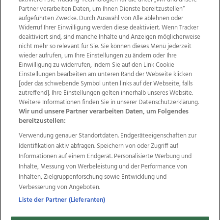
Partner verarbeiten Daten, um Ihnen Dienste bereitzustellen“
aufgeführten Zwecke. Durch Auswahl von Alle ablehnen oder
Widerruf Ihrer Einwilligung werden diese deaktiviert. Wenn Tracker
deaktiviert sind, sind manche Inhalte und Anzeigen möglicherweise
nicht mehr so relevant für Sie. Sie können dieses Menü jederzeit
wieder aufrufen, um Ihre Einstellungen zu ändern oder Ihre
Einwilligung zu widerrufen, indem Sie auf den Link Cookie
Einstellungen bearbeiten am unteren Rand der Webseite klicken
Wir über uns
Mediadaten
Kontakt
Jobs
[oder das schwebende Symbol unten links auf der Webseite, falls
zutreffend]. Ihre Einstellungen gelten innerhalb unseres Website.
Datenschutz
Impressum
AGB Anzeigekunden
Weitere Informationen finden Sie in unserer Datenschutzerklärung.
AGB Website
Ehrenkodex
Politische Werbung
Wir und unsere Partner verarbeiten Daten, um Folgendes
bereitzustellen:
Verwendung genauer Standortdaten. Endgeräteeigenschaften zur
Weitere Angebote des Medienhauses Wimmer
Identifikation aktiv abfragen. Speichern von oder Zugriff auf
TV1
di-mog-i.at
OÖNow
Ischler Woche
Informationen auf einem Endgerät. Personalisierte Werbung und
Life Radio
OÖNachrichten
OÖN Immobilien
Inhalte, Messung von Werbeleistung und der Performance von
OÖN Karriere
OÖN Reise
Promenaden Galerien
Inhalten, Zielgruppenforschung sowie Entwicklung und
Regionaljobs
wasistlos.at
wirtrauern.at
Verbesserung von Angeboten.
Liste der Partner (Lieferanten)