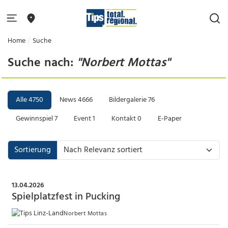
Home
Suche
Suche nach:
"Norbert Mottas"
Alle
4750
News
4666
Bildergalerie
76
Gewinnspiel
7
Event
1
Kontakt
0
E-Paper
Sortierung
13.04.2026
Spielplatzfest in Pucking
Norbert Mottas