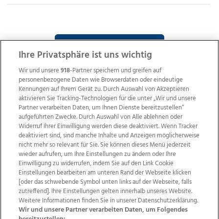
WEITERE SUCHERGEBNISSE
Ihre Privatsphäre ist uns wichtig
Wir und unsere
918
-Partner speichern und greifen auf
personenbezogene Daten wie Browserdaten oder eindeutige
Kennungen auf Ihrem Gerät zu. Durch Auswahl von Akzeptieren
aktivieren Sie Tracking-Technologien für die unter „Wir und unsere
Partner verarbeiten Daten, um Ihnen Dienste bereitzustellen“
aufgeführten Zwecke. Durch Auswahl von Alle ablehnen oder
Widerruf Ihrer Einwilligung werden diese deaktiviert. Wenn Tracker
deaktiviert sind, sind manche Inhalte und Anzeigen möglicherweise
nicht mehr so relevant für Sie. Sie können dieses Menü jederzeit
wieder aufrufen, um Ihre Einstellungen zu ändern oder Ihre
Einwilligung zu widerrufen, indem Sie auf den Link Cookie
Einstellungen bearbeiten am unteren Rand der Webseite klicken
Wir über uns
Mediadaten
Kontakt
Jobs
[oder das schwebende Symbol unten links auf der Webseite, falls
Datenschutz
Impressum
AGB Anzeigekunden
zutreffend]. Ihre Einstellungen gelten innerhalb unseres Website.
AGB Website
Ehrenkodex
Politische Werbung
Weitere Informationen finden Sie in unserer Datenschutzerklärung.
Wir und unsere Partner verarbeiten Daten, um Folgendes