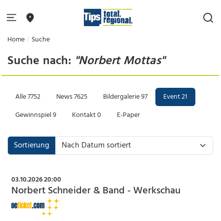
Home
Suche
Suche nach:
"Norbert Mottas"
Alle
7752
News
7625
Bildergalerie
97
Event
21
Gewinnspiel
9
Kontakt
0
E-Paper
Sortierung
03.10.2026 20:00
Norbert Schneider & Band - Werkschau