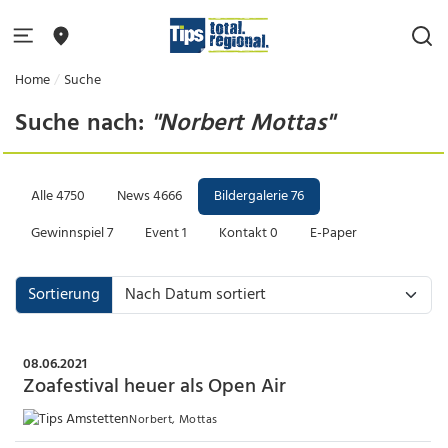
Home
Suche
Suche nach:
"Norbert Mottas"
Alle
4750
News
4666
Bildergalerie
76
Gewinnspiel
7
Event
1
Kontakt
0
E-Paper
Sortierung
08.06.2021
Zoafestival heuer als Open Air
Norbert, Mottas