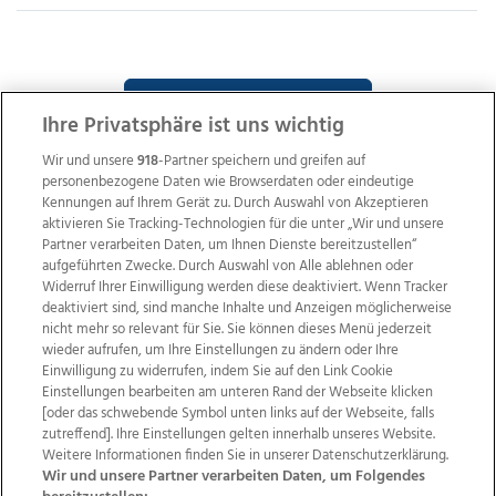
WEITERE SUCHERGEBNISSE
Ihre Privatsphäre ist uns wichtig
Wir und unsere
918
-Partner speichern und greifen auf
personenbezogene Daten wie Browserdaten oder eindeutige
Kennungen auf Ihrem Gerät zu. Durch Auswahl von Akzeptieren
aktivieren Sie Tracking-Technologien für die unter „Wir und unsere
Partner verarbeiten Daten, um Ihnen Dienste bereitzustellen“
aufgeführten Zwecke. Durch Auswahl von Alle ablehnen oder
Widerruf Ihrer Einwilligung werden diese deaktiviert. Wenn Tracker
deaktiviert sind, sind manche Inhalte und Anzeigen möglicherweise
nicht mehr so relevant für Sie. Sie können dieses Menü jederzeit
wieder aufrufen, um Ihre Einstellungen zu ändern oder Ihre
Einwilligung zu widerrufen, indem Sie auf den Link Cookie
Einstellungen bearbeiten am unteren Rand der Webseite klicken
Wir über uns
Mediadaten
Kontakt
Jobs
[oder das schwebende Symbol unten links auf der Webseite, falls
Datenschutz
Impressum
AGB Anzeigekunden
zutreffend]. Ihre Einstellungen gelten innerhalb unseres Website.
AGB Website
Ehrenkodex
Politische Werbung
Weitere Informationen finden Sie in unserer Datenschutzerklärung.
Wir und unsere Partner verarbeiten Daten, um Folgendes