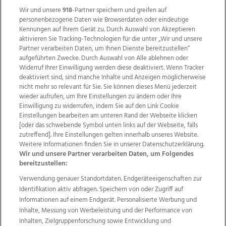
Wir und unsere
918
-Partner speichern und greifen auf
personenbezogene Daten wie Browserdaten oder eindeutige
Kennungen auf Ihrem Gerät zu. Durch Auswahl von Akzeptieren
aktivieren Sie Tracking-Technologien für die unter „Wir und unsere
Partner verarbeiten Daten, um Ihnen Dienste bereitzustellen“
aufgeführten Zwecke. Durch Auswahl von Alle ablehnen oder
Widerruf Ihrer Einwilligung werden diese deaktiviert. Wenn Tracker
deaktiviert sind, sind manche Inhalte und Anzeigen möglicherweise
nicht mehr so relevant für Sie. Sie können dieses Menü jederzeit
wieder aufrufen, um Ihre Einstellungen zu ändern oder Ihre
Einwilligung zu widerrufen, indem Sie auf den Link Cookie
Einstellungen bearbeiten am unteren Rand der Webseite klicken
Wir über uns
Mediadaten
Kontakt
Jobs
[oder das schwebende Symbol unten links auf der Webseite, falls
zutreffend]. Ihre Einstellungen gelten innerhalb unseres Website.
Datenschutz
Impressum
AGB Anzeigekunden
Weitere Informationen finden Sie in unserer Datenschutzerklärung.
AGB Website
Ehrenkodex
Politische Werbung
Wir und unsere Partner verarbeiten Daten, um Folgendes
bereitzustellen:
Verwendung genauer Standortdaten. Endgeräteeigenschaften zur
Weitere Angebote des Medienhauses Wimmer
Identifikation aktiv abfragen. Speichern von oder Zugriff auf
TV1
di-mog-i.at
OÖNow
Ischler Woche
Informationen auf einem Endgerät. Personalisierte Werbung und
Life Radio
OÖNachrichten
OÖN Immobilien
Inhalte, Messung von Werbeleistung und der Performance von
OÖN Karriere
OÖN Reise
Promenaden Galerien
Inhalten, Zielgruppenforschung sowie Entwicklung und