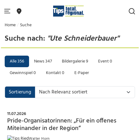
Home
Suche
Suche nach:
"Ute Schneiderbauer"
Alle
356
News
347
Bildergalerie
9
Event
0
Gewinnspiel
0
Kontakt
0
E-Paper
Sortierung
11.07.2026
Pride-Organisatorinnen: „Für ein offenes
Miteinander in der Region“
Walter Horn