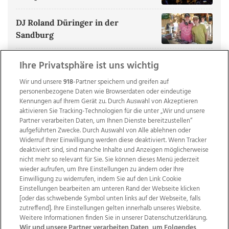
DJ Roland Düringer in der
Sandburg
ALLE BILDERGALERIEN ANZEIGEN
Ihre Privatsphäre ist uns wichtig
Wir und unsere
918
-Partner speichern und greifen auf
personenbezogene Daten wie Browserdaten oder eindeutige
Kennungen auf Ihrem Gerät zu. Durch Auswahl von Akzeptieren
aktivieren Sie Tracking-Technologien für die unter „Wir und unsere
Partner verarbeiten Daten, um Ihnen Dienste bereitzustellen“
aufgeführten Zwecke. Durch Auswahl von Alle ablehnen oder
Widerruf Ihrer Einwilligung werden diese deaktiviert. Wenn Tracker
deaktiviert sind, sind manche Inhalte und Anzeigen möglicherweise
nicht mehr so relevant für Sie. Sie können dieses Menü jederzeit
wieder aufrufen, um Ihre Einstellungen zu ändern oder Ihre
Einwilligung zu widerrufen, indem Sie auf den Link Cookie
Einstellungen bearbeiten am unteren Rand der Webseite klicken
Wir über uns
Mediadaten
Kontakt
Jobs
[oder das schwebende Symbol unten links auf der Webseite, falls
zutreffend]. Ihre Einstellungen gelten innerhalb unseres Website.
Datenschutz
Impressum
AGB Anzeigekunden
Weitere Informationen finden Sie in unserer Datenschutzerklärung.
AGB Website
Ehrenkodex
Politische Werbung
Wir und unsere Partner verarbeiten Daten, um Folgendes