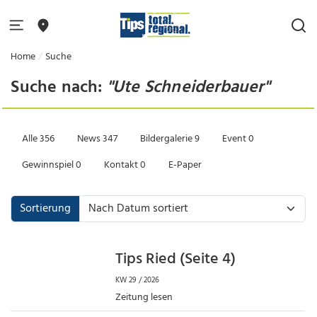
Home
Suche
Suche nach:
"Ute Schneiderbauer"
Alle
356
News
347
Bildergalerie
9
Event
0
Gewinnspiel
0
Kontakt
0
E-Paper
Sortierung
Tips Ried (Seite 4)
KW 29 / 2026
Zeitung lesen