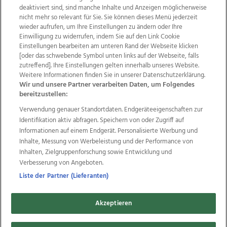
deaktiviert sind, sind manche Inhalte und Anzeigen möglicherweise
nicht mehr so relevant für Sie. Sie können dieses Menü jederzeit
wieder aufrufen, um Ihre Einstellungen zu ändern oder Ihre
Einwilligung zu widerrufen, indem Sie auf den Link Cookie
Einstellungen bearbeiten am unteren Rand der Webseite klicken
Wir über uns
Mediadaten
Kontakt
Jobs
[oder das schwebende Symbol unten links auf der Webseite, falls
zutreffend]. Ihre Einstellungen gelten innerhalb unseres Website.
Datenschutz
Impressum
AGB Anzeigekunden
Weitere Informationen finden Sie in unserer Datenschutzerklärung.
AGB Website
Ehrenkodex
Politische Werbung
Wir und unsere Partner verarbeiten Daten, um Folgendes
bereitzustellen:
Verwendung genauer Standortdaten. Endgeräteeigenschaften zur
Weitere Angebote des Medienhauses Wimmer
Identifikation aktiv abfragen. Speichern von oder Zugriff auf
TV1
di-mog-i.at
OÖNow
Ischler Woche
Informationen auf einem Endgerät. Personalisierte Werbung und
Life Radio
OÖNachrichten
OÖN Immobilien
Inhalte, Messung von Werbeleistung und der Performance von
OÖN Karriere
OÖN Reise
Promenaden Galerien
Inhalten, Zielgruppenforschung sowie Entwicklung und
Regionaljobs
wasistlos.at
wirtrauern.at
Verbesserung von Angeboten.
Liste der Partner (Lieferanten)
Akzeptieren
Copyrights © 2026 Tips Zeitungs GmbH & Co KG