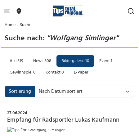
Home
Suche
Suche nach:
"Wolfgang Simlinger"
Alle
519
News
508
Bildergalerie
10
Event
1
Gewinnspiel
0
Kontakt
0
E-Paper
Sortierung
27.06.2024
Empfang für Radsportler Lukas Kaufmann
Wolfgang, Simlinger