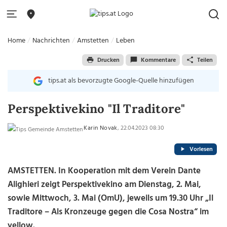
Home
Nachrichten
Amstetten
Leben
Drucken
Kommentare
Teilen
tips.at als bevorzugte Google-Quelle hinzufügen
Perspektivekino "Il Traditore"
Karin Novak
, 22.04.2023 08:30
Vorlesen
AMSTETTEN. In Kooperation mit dem Verein Dante
Alighieri zeigt Perspektivekino am Dienstag, 2. Mai,
sowie Mittwoch, 3. Mai (OmU), jeweils um 19.30 Uhr „Il
Traditore – Als Kronzeuge gegen die Cosa Nostra“ im
yellow.