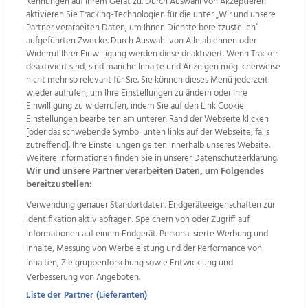
Kennungen auf Ihrem Gerät zu. Durch Auswahl von Akzeptieren
aktivieren Sie Tracking-Technologien für die unter „Wir und unsere
Partner verarbeiten Daten, um Ihnen Dienste bereitzustellen“
aufgeführten Zwecke. Durch Auswahl von Alle ablehnen oder
Widerruf Ihrer Einwilligung werden diese deaktiviert. Wenn Tracker
deaktiviert sind, sind manche Inhalte und Anzeigen möglicherweise
nicht mehr so relevant für Sie. Sie können dieses Menü jederzeit
wieder aufrufen, um Ihre Einstellungen zu ändern oder Ihre
Einwilligung zu widerrufen, indem Sie auf den Link Cookie
Einstellungen bearbeiten am unteren Rand der Webseite klicken
Wir über uns
Mediadaten
Kontakt
Jobs
[oder das schwebende Symbol unten links auf der Webseite, falls
zutreffend]. Ihre Einstellungen gelten innerhalb unseres Website.
Datenschutz
Impressum
AGB Anzeigekunden
Weitere Informationen finden Sie in unserer Datenschutzerklärung.
AGB Website
Ehrenkodex
Politische Werbung
Wir und unsere Partner verarbeiten Daten, um Folgendes
bereitzustellen:
Verwendung genauer Standortdaten. Endgeräteeigenschaften zur
Weitere Angebote des Medienhauses Wimmer
Identifikation aktiv abfragen. Speichern von oder Zugriff auf
TV1
di-mog-i.at
OÖNow
Ischler Woche
Informationen auf einem Endgerät. Personalisierte Werbung und
Life Radio
OÖNachrichten
OÖN Immobilien
Inhalte, Messung von Werbeleistung und der Performance von
OÖN Karriere
OÖN Reise
Promenaden Galerien
Inhalten, Zielgruppenforschung sowie Entwicklung und
Regionaljobs
wasistlos.at
wirtrauern.at
Verbesserung von Angeboten.
Liste der Partner (Lieferanten)