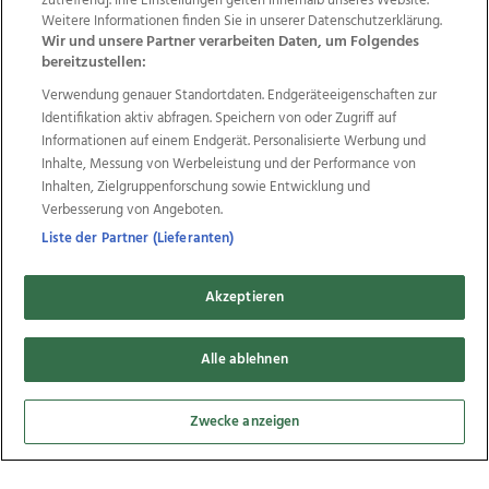
zutreffend]. Ihre Einstellungen gelten innerhalb unseres Website.
Weitere Informationen finden Sie in unserer Datenschutzerklärung.
Weltstar Erwin Schrott begeisterte bei
Wir und unsere Partner verarbeiten Daten, um Folgendes
Klassik am Dom Linz, 17.07.2026
bereitzustellen:
Verwendung genauer Standortdaten. Endgeräteeigenschaften zur
Identifikation aktiv abfragen. Speichern von oder Zugriff auf
Informationen auf einem Endgerät. Personalisierte Werbung und
Inhalte, Messung von Werbeleistung und der Performance von
29
Inhalten, Zielgruppenforschung sowie Entwicklung und
Bilder
Verbesserung von Angeboten.
Liste der Partner (Lieferanten)
Akzeptieren
Alle ablehnen
Zwecke anzeigen
Van Morrison und Ronnie Wood auf der
Burg Clam, 16.07.2026