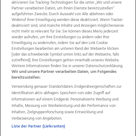
aktivieren Sie Tracking-Technologien für die unter „Wir und unsere
Partner verarbeiten Daten, um Ihnen Dienste bereitzustellen“
aufgeführten Zwecke. Durch Auswahl von Alle ablehnen oder
Widerruf Ihrer Einwilligung werden diese deaktiviert. Wenn Tracker
deaktiviert sind, sind manche Inhalte und Anzeigen möglicherweise
nicht mehr so relevant für Sie. Sie können dieses Menü jederzeit
wieder aufrufen, um Ihre Einstellungen zu ändern oder Ihre
Einwilligung zu widerrufen, indem Sie auf den Link Cookie
Einstellungen bearbeiten am unteren Rand der Webseite klicken
Wir über uns
Mediadaten
Kontakt
Jobs
[oder das schwebende Symbol unten links auf der Webseite, falls
zutreffend]. Ihre Einstellungen gelten innerhalb unseres Website.
Datenschutz
Impressum
AGB Anzeigekunden
Weitere Informationen finden Sie in unserer Datenschutzerklärung.
AGB Website
Ehrenkodex
Politische Werbung
Wir und unsere Partner verarbeiten Daten, um Folgendes
bereitzustellen:
Verwendung genauer Standortdaten. Endgeräteeigenschaften zur
Weitere Angebote des Medienhauses Wimmer
Identifikation aktiv abfragen. Speichern von oder Zugriff auf
TV1
di-mog-i.at
OÖNow
Ischler Woche
Informationen auf einem Endgerät. Personalisierte Werbung und
Life Radio
OÖNachrichten
OÖN Immobilien
Inhalte, Messung von Werbeleistung und der Performance von
OÖN Karriere
OÖN Reise
Promenaden Galerien
Inhalten, Zielgruppenforschung sowie Entwicklung und
Regionaljobs
wasistlos.at
wirtrauern.at
Verbesserung von Angeboten.
Liste der Partner (Lieferanten)