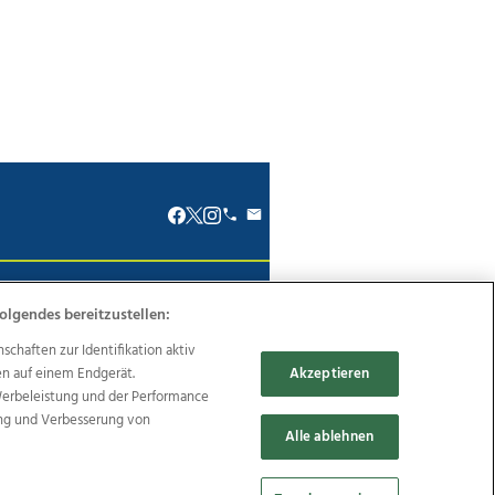
renkodex
Politische Werbung
olgendes bereitzustellen:
haften zur Identifikation aktiv
en auf einem Endgerät.
Akzeptieren
Werbeleistung und der Performance
ung und Verbesserung von
Reise
Promenaden Galerien
Alle ablehnen