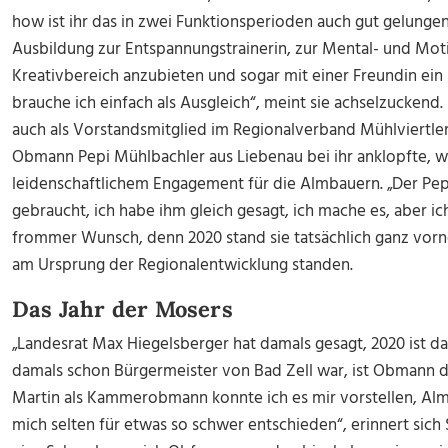
how ist ihr das in zwei Funktionsperioden auch gut gelungen.
Ausbildung zur Entspannungstrainerin, zur Mental- und Moti
Kreativbereich anzubieten und sogar mit einer Freundin ein
brauche ich einfach als Ausgleich“, meint sie achselzuckend.
auch als Vorstandsmitglied im Regionalverband Mühlviertle
Obmann Pepi Mühlbachler aus Liebenau bei ihr anklopfte, w
leidenschaftlichem Engagement für die Almbauern. „Der Pepi
gebraucht, ich habe ihm gleich gesagt, ich mache es, aber ic
frommer Wunsch, denn 2020 stand sie tatsächlich ganz vor
am Ursprung der Regionalentwicklung standen.
Das Jahr der Mosers
„Landesrat Max Hiegelsberger hat damals gesagt, 2020 ist d
damals schon Bürgermeister von Bad Zell war, ist Obmann
Martin als Kammerobmann konnte ich es mir vorstellen, Al
mich selten für etwas so schwer entschieden“, erinnert sich 