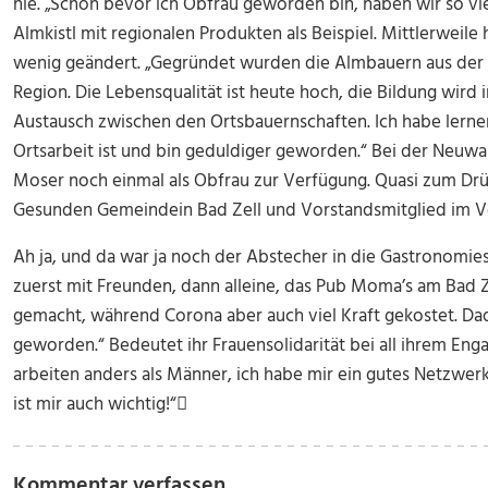
nie. „Schon bevor ich Obfrau geworden bin, haben wir so vi
Almkistl mit regionalen Produkten als Beispiel. Mittlerweile h
wenig geändert. „Gegründet wurden die Almbauern aus der N
Region. Die Lebensqualität ist heute hoch, die Bildung wird
Austausch zwischen den Ortsbauernschaften. Ich habe lernen
Ortsarbeit ist und bin geduldiger geworden.“ Bei der Neuwahl
Moser noch einmal als Obfrau zur Verfügung. Quasi zum Drüb
Gesunden Gemeinde
in Bad Zell und Vorstandsmitglied im 
Ah ja, und da war ja noch der Abstecher in die Gastronomies
zuerst mit Freunden, dann alleine, das Pub Moma
’s am Bad Z
gemacht, während Corona aber auch viel Kraft gekostet. Dad
geworden.“
Bedeutet ihr Frauensolidarität bei all ihrem En
arbeiten anders als Männer, ich habe mir ein gutes Netzwer
ist mir auch wichtig!“

Kommentar verfassen