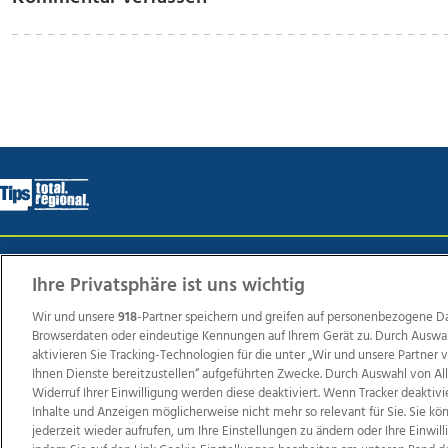
Wir über uns
Mediadaten
Kontakt
Jobs
Datens
Ihre Privatsphäre ist uns wichtig
Wir und unsere
918
-Partner speichern und greifen auf personenbezogene D
Browserdaten oder eindeutige Kennungen auf Ihrem Gerät zu. Durch Auswa
Weit
aktivieren Sie Tracking-Technologien für die unter „Wir und unsere Partner
Ihnen Dienste bereitzustellen“ aufgeführten Zwecke. Durch Auswahl von Al
TV1
di-mog-i.at
OÖNow
Ischler Woche
Life Ra
Widerruf Ihrer Einwilligung werden diese deaktiviert. Wenn Tracker deaktivi
Reg
Inhalte und Anzeigen möglicherweise nicht mehr so relevant für Sie. Sie k
jederzeit wieder aufrufen, um Ihre Einstellungen zu ändern oder Ihre Einwil