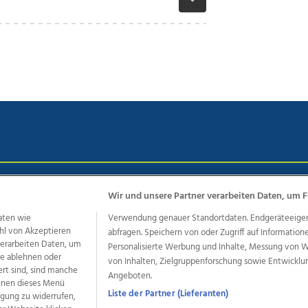
chutz
Impressum
AGB Anzeigekunden
AGB Website
Eh
Wir und unsere Partner verarbeiten Daten, um F
aten wie
Verwendung genauer Standortdaten. Endgeräteeigensc
hl von Akzeptieren
abfragen. Speichern von oder Zugriff auf Information
ere Angebote des Medienhauses Wimmer
 verarbeiten Daten, um
Personalisierte Werbung und Inhalte, Messung von 
le ablehnen oder
von Inhalten, Zielgruppenforschung sowie Entwickl
dio
OÖNachrichten
OÖN Immobilien
OÖN Karriere
OÖN 
ert sind, sind manche
Angeboten.
ionaljobs
wasistlos.at
wirtrauern.at
önnen dieses Menü
Liste der Partner (Lieferanten)
ligung zu widerrufen,