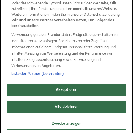
Wir über uns
Mediadaten
Kontakt
Jobs
[oder das schwebende Symbol unten links auf der Webseite, falls
zutreffend]. Ihre Einstellungen gelten innerhalb unseres Website.
Datenschutz
Impressum
AGB Anzeigekunden
Weitere Informationen finden Sie in unserer Datenschutzerklärung.
AGB Website
Ehrenkodex
Politische Werbung
Wir und unsere Partner verarbeiten Daten, um Folgendes
bereitzustellen:
Verwendung genauer Standortdaten. Endgeräteeigenschaften zur
Weitere Angebote des Medienhauses Wimmer
Identifikation aktiv abfragen. Speichern von oder Zugriff auf
TV1
di-mog-i.at
OÖNow
Ischler Woche
Informationen auf einem Endgerät. Personalisierte Werbung und
Life Radio
OÖNachrichten
OÖN Immobilien
Inhalte, Messung von Werbeleistung und der Performance von
OÖN Karriere
OÖN Reise
Promenaden Galerien
Inhalten, Zielgruppenforschung sowie Entwicklung und
Regionaljobs
wasistlos.at
wirtrauern.at
Verbesserung von Angeboten.
Liste der Partner (Lieferanten)
Akzeptieren
Copyrights © 2026 Tips Zeitungs GmbH & Co KG
Alle ablehnen
developed by
11x11.net
Cookie Einstellungen bearbeiten
Zwecke anzeigen