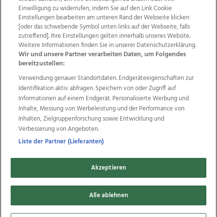
Einwilligung zu widerrufen, indem Sie auf den Link Cookie
Einstellungen bearbeiten am unteren Rand der Webseite klicken
Wir über uns
Mediadaten
Kontakt
Jobs
[oder das schwebende Symbol unten links auf der Webseite, falls
Datenschutz
Impressum
AGB Anzeigekunden
zutreffend]. Ihre Einstellungen gelten innerhalb unseres Website.
AGB Website
Ehrenkodex
Politische Werbung
Weitere Informationen finden Sie in unserer Datenschutzerklärung.
Wir und unsere Partner verarbeiten Daten, um Folgendes
bereitzustellen:
Weitere Angebote des Medienhauses Wimmer
Verwendung genauer Standortdaten. Endgeräteeigenschaften zur
Identifikation aktiv abfragen. Speichern von oder Zugriff auf
TV1
di-mog-i.at
OÖNow
Ischler Woche
Informationen auf einem Endgerät. Personalisierte Werbung und
Life Radio
OÖNachrichten
OÖN Immobilien
Inhalte, Messung von Werbeleistung und der Performance von
OÖN Karriere
OÖN Reise
Promenaden Galerien
Inhalten, Zielgruppenforschung sowie Entwicklung und
Regionaljobs
wasistlos.at
wirtrauern.at
Verbesserung von Angeboten.
Liste der Partner (Lieferanten)
Copyrights © 2026 Tips Zeitungs GmbH & Co KG
Akzeptieren
developed by
11x11.net
Alle ablehnen
Cookie Einstellungen bearbeiten