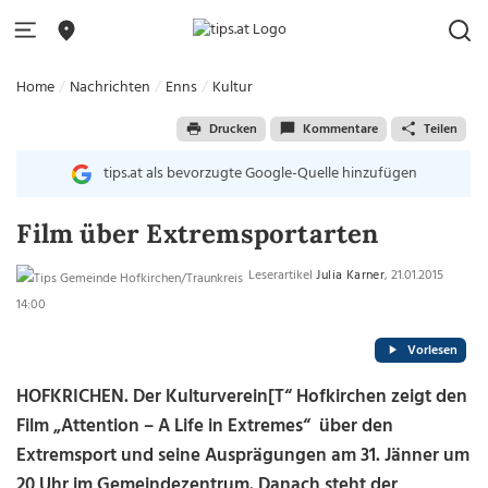
Home
Nachrichten
Enns
Kultur
Drucken
Kommentare
Teilen
tips.at als bevorzugte Google-Quelle hinzufügen
Film über Extremsportarten
Leserartikel
Julia Karner
, 21.01.2015
14:00
Vorlesen
HOFKRICHEN. Der Kulturverein[T“ Hofkirchen zeigt den
Film „Attention – A Life in Extremes“ über den
Extremsport und seine Ausprägungen am 31. Jänner um
20 Uhr im Gemeindezentrum. Danach steht der