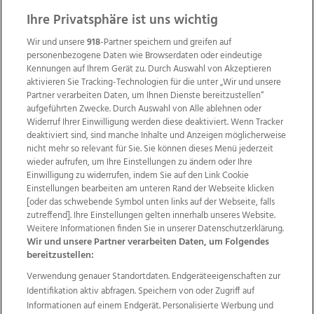
ZUR NACHRICHTENÜBERSICHT
Ihre Privatsphäre ist uns wichtig
Wir und unsere
918
-Partner speichern und greifen auf
personenbezogene Daten wie Browserdaten oder eindeutige
Kennungen auf Ihrem Gerät zu. Durch Auswahl von Akzeptieren
aktivieren Sie Tracking-Technologien für die unter „Wir und unsere
Partner verarbeiten Daten, um Ihnen Dienste bereitzustellen“
aufgeführten Zwecke. Durch Auswahl von Alle ablehnen oder
Widerruf Ihrer Einwilligung werden diese deaktiviert. Wenn Tracker
deaktiviert sind, sind manche Inhalte und Anzeigen möglicherweise
nicht mehr so relevant für Sie. Sie können dieses Menü jederzeit
wieder aufrufen, um Ihre Einstellungen zu ändern oder Ihre
Einwilligung zu widerrufen, indem Sie auf den Link Cookie
Einstellungen bearbeiten am unteren Rand der Webseite klicken
Wir über uns
Mediadaten
Kontakt
Jobs
[oder das schwebende Symbol unten links auf der Webseite, falls
Datenschutz
Impressum
AGB Anzeigekunden
zutreffend]. Ihre Einstellungen gelten innerhalb unseres Website.
Weitere Informationen finden Sie in unserer Datenschutzerklärung.
AGB Website
Ehrenkodex
Politische Werbung
Wir und unsere Partner verarbeiten Daten, um Folgendes
bereitzustellen:
Verwendung genauer Standortdaten. Endgeräteeigenschaften zur
Weitere Angebote des Medienhauses Wimmer
Identifikation aktiv abfragen. Speichern von oder Zugriff auf
TV1
di-mog-i.at
OÖNow
Ischler Woche
Informationen auf einem Endgerät. Personalisierte Werbung und