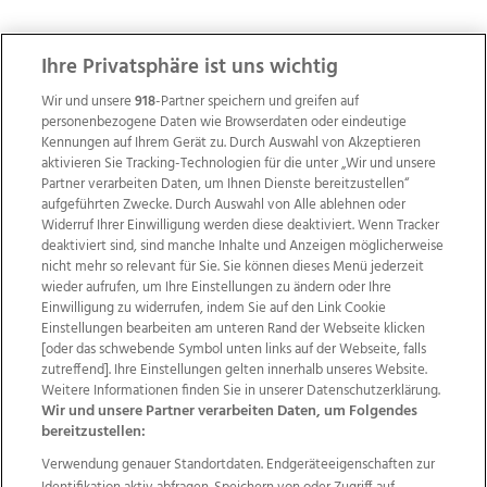
ZUR NACHRICHTENÜBERSICHT
Ihre Privatsphäre ist uns wichtig
Wir und unsere
918
-Partner speichern und greifen auf
personenbezogene Daten wie Browserdaten oder eindeutige
Kennungen auf Ihrem Gerät zu. Durch Auswahl von Akzeptieren
aktivieren Sie Tracking-Technologien für die unter „Wir und unsere
Partner verarbeiten Daten, um Ihnen Dienste bereitzustellen“
aufgeführten Zwecke. Durch Auswahl von Alle ablehnen oder
Widerruf Ihrer Einwilligung werden diese deaktiviert. Wenn Tracker
deaktiviert sind, sind manche Inhalte und Anzeigen möglicherweise
nicht mehr so relevant für Sie. Sie können dieses Menü jederzeit
wieder aufrufen, um Ihre Einstellungen zu ändern oder Ihre
Einwilligung zu widerrufen, indem Sie auf den Link Cookie
Einstellungen bearbeiten am unteren Rand der Webseite klicken
Wir über uns
Mediadaten
Kontakt
Jobs
[oder das schwebende Symbol unten links auf der Webseite, falls
zutreffend]. Ihre Einstellungen gelten innerhalb unseres Website.
Datenschutz
Impressum
AGB Anzeigekunden
Weitere Informationen finden Sie in unserer Datenschutzerklärung.
AGB Website
Ehrenkodex
Politische Werbung
Wir und unsere Partner verarbeiten Daten, um Folgendes
bereitzustellen:
Verwendung genauer Standortdaten. Endgeräteeigenschaften zur
Weitere Angebote des Medienhauses Wimmer