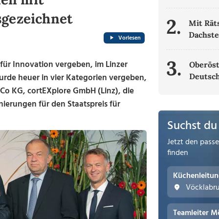
sgezeichnet
2.
Mit Rät
Dachste
Vorlesen
3.
ür Innovation vergeben, im Linzer
Oberöst
wurde heuer in vier Kategorien vergeben,
Deutsch
 Co KG, cortEXplore GmbH (Linz), die
ierungen für den Staatspreis für
Suchst du
Jetzt den pass
finden
Küchenleitu
Vöcklabr
Teamleiter M