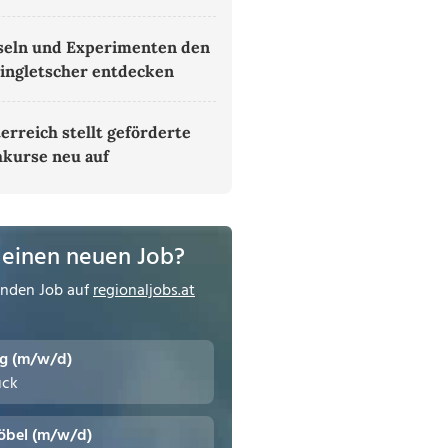
seln und Experimenten den
ingletscher entdecken
erreich stellt geförderte
kurse neu auf
 einen neuen Job?
enden Job auf
regionaljobs.at
ng (m/w/d)
uck
öbel (m/w/d)