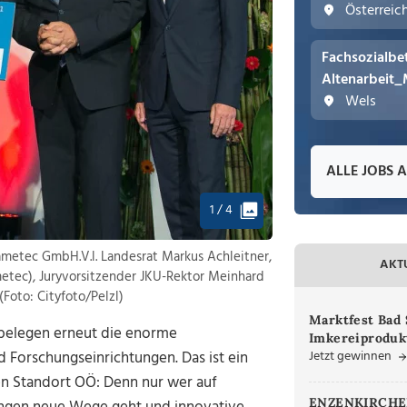
Österreic
Fachsozialbe
Altenarbeit_
Wels
ALLE JOBS 
1 / 4
Fametec GmbH.V.l. Landesrat Markus Achleitner,
AKT
metec), Juryvorsitzender JKU-Rektor Meinhard
Foto: Cityfoto/Pelzl)
Marktfest Bad 
 belegen erneut die enorme
Imkereiproduk
Jetzt gewinnen
 Forschungseinrichtungen. Das ist ein
n Standort OÖ: Denn nur wer auf
ENZENKIRCHEN.