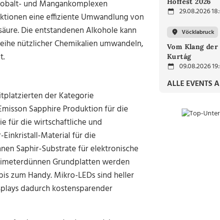
Hoffest 2026
 Kobalt- und Mangankomplexen
29.08.2026 18
ktionen eine effiziente Umwandlung von
säure. Die entstandenen Alkohole kann
Vöcklabruck
eihe nützlicher Chemikalien umwandeln,
Vom Klang der 
t.
Kurtág
09.08.2026 19
ALLE EVENTS 
tplatzierten der Kategorie
misson Sapphire Produktion für die
e für die wirtschaftliche und
inkristall-Material für die
nnen Saphir-Substrate für elektronische
llimeterdünnen Grundplatten werden
bis zum Handy. Mikro-LEDs sind heller
splays dadurch kostensparender