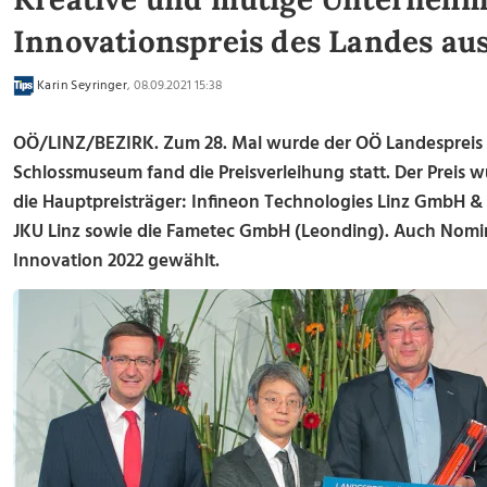
Innovationspreis des Landes au
Karin Seyringer
, 08.09.2021 15:38
OÖ/LINZ/BEZIRK. Zum 28. Mal wurde der OÖ Landespreis f
Schlossmuseum fand die Preisverleihung statt. Der Preis 
die Hauptpreisträger: Infineon Technologies Linz GmbH &
JKU Linz sowie die Fametec GmbH (Leonding). Auch Nomin
Innovation 2022 gewählt.