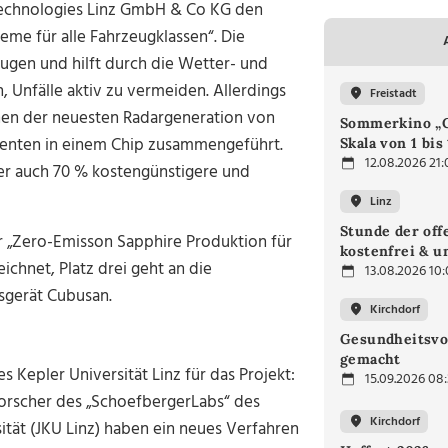
 Technologies Linz GmbH & Co KG den
teme für alle Fahrzeugklassen“. Die
eugen und hilft durch die Wetter- und
, Unfälle aktiv zu vermeiden. Allerdings
Freistadt
onen der neuesten Radargeneration von
Sommerkino „G
enten in einem Chip zusammengeführt.
Skala von 1 bis
12.08.2026 21:
er auch 70 % kostengünstigere und
Linz
Stunde der off
r „Zero-Emisson Sapphire Produktion für
kostenfrei & u
ichnet, Platz drei geht an die
13.08.2026 10
gsgerät Cubusan.
Kirchdorf
Gesundheitsvo
gemacht
 Kepler Universität Linz für das Projekt:
15.09.2026 08
orscher des „SchoefbergerLabs“ des
Kirchdorf
ität (JKU Linz) haben ein neues Verfahren