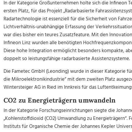
In der Kategorie Großunternehmen holte sich die Infineon
ersten Platz, für das Projekt „Radarbasierte Fahrassistenzsys
Radartechnologie ist essenziell für die Sicherheit von Fahrz
Lichtverhältnis-unabhängige Erfassung der Verkehrssituation
war dies bisher ein teures Zusatzfeature. Mit den Innovati
Infineon Linz wurden alle benötigten Hochfrequenzkompon
Diese hohe Integration ermöglicht besonders kompakte, ab
doppelt so leistungsfähige radarbasierte Assistenzsysteme.
Die Fametec GmbH (Leonding) wurde in dieser Kategorie fü
die Mikroelektronikindustrie“ mit dem zweiten Platz ausgeze
Wintersteiger AG in Ried im Innkreis für das Luftentkeimun
CO2 zu Energieträgern umwandeln
In der Kategorie Forschungseinrichtungen siegte die Johannes
„Kohlenstoffdioxid (CO2) Umwandlung zu Energieträgern“. F
Instituts für Organische Chemie der Johannes Kepler Univers