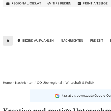
REGIONALJOBS.AT
TIPS REISEN
PRINT ANZEIGE
BEZIRK AUSWÄHLEN
NACHRICHTEN
FREIZEIT
Home
Nachrichten
OÖ Überregional
Wirtschaft & Politik
tips.at als bevorzugte Google-Qu
Kreative und mutige Unternehm