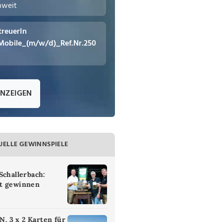
hweit
treuerIn
Mobile_(m/w/d)_Ref.Nr.250
ANZEIGEN
UELLE GEWINNSPIELE
Schallerbach:
t gewinnen
 3 x 2 Karten für