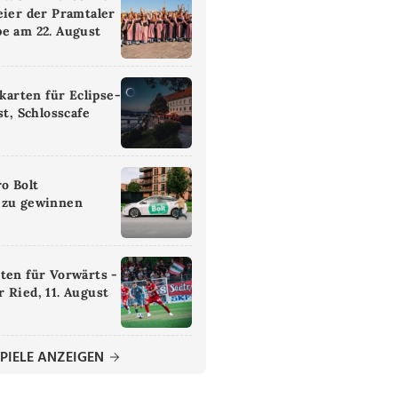
eier der Pramtaler
e am 22. August
ikarten für Eclipse-
st, Schlosscafe
ro Bolt
 zu gewinnen
ten für Vorwärts -
 Ried, 11. August
PIELE ANZEIGEN