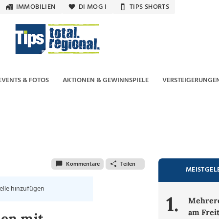
IMMOBILIEN
DI MOG I
TIPS SHORTS
EVENTS & FOTOS
AKTIONEN & GEWINNSPIELE
VERSTEIGERUNGE
Kommentare
Teilen
MEISTGEL
elle hinzufügen
1.
Mehrere
am Frei
en mit