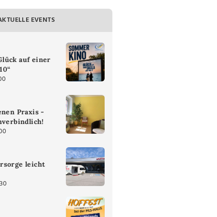
AKTUELLE EVENTS
lück auf einer
 10“
00
enen Praxis -
nverbindlich!
:00
rsorge leicht
:30