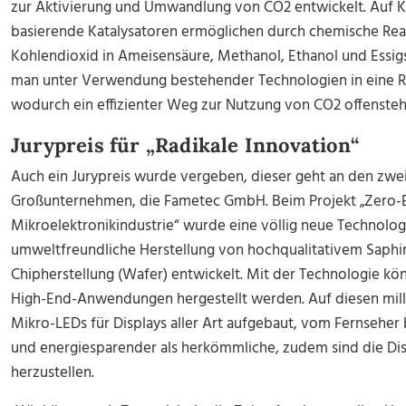
zur Aktivierung und Umwandlung von CO2 entwickelt. Auf
basierende Katalysatoren ermöglichen durch chemische Rea
Kohlendioxid in Ameisensäure, Methanol, Ethanol und Essig
man unter Verwendung bestehender Technologien in eine R
wodurch ein effizienter Weg zur Nutzung von CO2 offensteh
Jurypreis für „Radikale Innovation“
Auch ein Jurypreis wurde vergeben, dieser geht an den zwei
Großunternehmen, die Fametec GmbH. Beim Projekt „Zero-E
Mikroelektronikindustrie“ wurde eine völlig neue Technologi
umweltfreundliche Herstellung von hochqualitativem Saphir-E
Chipherstellung (Wafer) entwickelt. Mit der Technologie kö
High-End-Anwendungen hergestellt werden. Auf diesen mi
Mikro-LEDs für Displays aller Art aufgebaut, vom Fernseher 
und energiesparender als herkömmliche, zudem sind die Di
herzustellen.