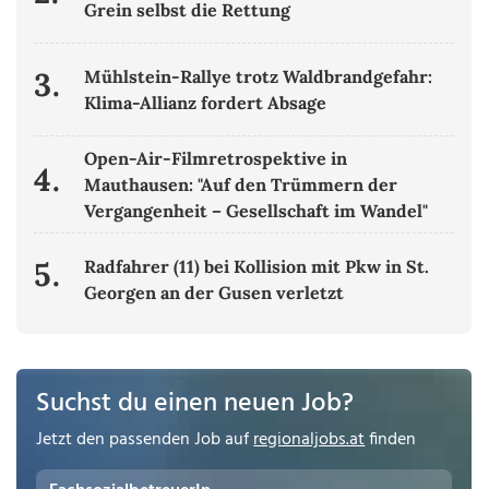
Grein selbst die Rettung
3.
Mühlstein-Rallye trotz Waldbrandgefahr:
Klima-Allianz fordert Absage
Open-Air-Filmretrospektive in
4.
Mauthausen: "Auf den Trümmern der
Vergangenheit – Gesellschaft im Wandel"
5.
Radfahrer (11) bei Kollision mit Pkw in St.
Georgen an der Gusen verletzt
Suchst du einen neuen Job?
Jetzt den passenden Job auf
regionaljobs.at
finden