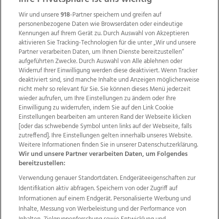
ZUR NACHRICHTENÜBERSICHT
Wir und unsere
918
-Partner speichern und greifen auf
personenbezogene Daten wie Browserdaten oder eindeutige
Kennungen auf Ihrem Gerät zu. Durch Auswahl von Akzeptieren
aktivieren Sie Tracking-Technologien für die unter „Wir und unsere
Partner verarbeiten Daten, um Ihnen Dienste bereitzustellen“
aufgeführten Zwecke. Durch Auswahl von Alle ablehnen oder
Widerruf Ihrer Einwilligung werden diese deaktiviert. Wenn Tracker
deaktiviert sind, sind manche Inhalte und Anzeigen möglicherweise
nicht mehr so relevant für Sie. Sie können dieses Menü jederzeit
wieder aufrufen, um Ihre Einstellungen zu ändern oder Ihre
Einwilligung zu widerrufen, indem Sie auf den Link Cookie
Einstellungen bearbeiten am unteren Rand der Webseite klicken
[oder das schwebende Symbol unten links auf der Webseite, falls
Wir über uns
Mediadaten
Kontakt
Jobs
zutreffend]. Ihre Einstellungen gelten innerhalb unseres Website.
Datenschutz
Impressum
AGB Anzeigekunden
Weitere Informationen finden Sie in unserer Datenschutzerklärung.
AGB Website
Ehrenkodex
Politische Werbung
Wir und unsere Partner verarbeiten Daten, um Folgendes
bereitzustellen:
Verwendung genauer Standortdaten. Endgeräteeigenschaften zur
Weitere Angebote des Medienhauses Wimmer
Identifikation aktiv abfragen. Speichern von oder Zugriff auf
Informationen auf einem Endgerät. Personalisierte Werbung und
TV1
di-mog-i.at
OÖNow
Ischler Woche
Inhalte, Messung von Werbeleistung und der Performance von
Life Radio
OÖNachrichten
OÖN Immobilien