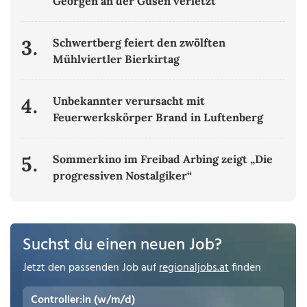
Georgen an der Gusen verletzt
3.
Schwertberg feiert den zwölften
Mühlviertler Bierkirtag
4.
Unbekannter verursacht mit
Feuerwerkskörper Brand in Luftenberg
5.
Sommerkino im Freibad Arbing zeigt „Die
progressiven Nostalgiker“
Suchst du einen neuen Job?
Jetzt den passenden Job auf
regionaljobs.at
finden
Controller:in (w/m/d)