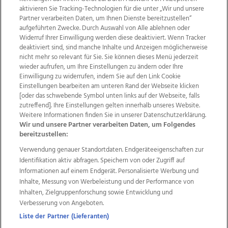
aktivieren Sie Tracking-Technologien für die unter „Wir und unsere
Partner verarbeiten Daten, um Ihnen Dienste bereitzustellen“
aufgeführten Zwecke. Durch Auswahl von Alle ablehnen oder
Widerruf Ihrer Einwilligung werden diese deaktiviert. Wenn Tracker
deaktiviert sind, sind manche Inhalte und Anzeigen möglicherweise
nicht mehr so relevant für Sie. Sie können dieses Menü jederzeit
wieder aufrufen, um Ihre Einstellungen zu ändern oder Ihre
Einwilligung zu widerrufen, indem Sie auf den Link Cookie
Einstellungen bearbeiten am unteren Rand der Webseite klicken
[oder das schwebende Symbol unten links auf der Webseite, falls
Wir über uns
Mediadaten
Kontakt
Jobs
zutreffend]. Ihre Einstellungen gelten innerhalb unseres Website.
Datenschutz
Impressum
AGB Anzeigekunden
Weitere Informationen finden Sie in unserer Datenschutzerklärung.
AGB Website
Ehrenkodex
Politische Werbung
Wir und unsere Partner verarbeiten Daten, um Folgendes
bereitzustellen:
Verwendung genauer Standortdaten. Endgeräteeigenschaften zur
Weitere Angebote des Medienhauses Wimmer
Identifikation aktiv abfragen. Speichern von oder Zugriff auf
Informationen auf einem Endgerät. Personalisierte Werbung und
TV1
di-mog-i.at
OÖNow
Ischler Woche
Inhalte, Messung von Werbeleistung und der Performance von
Life Radio
OÖNachrichten
OÖN Immobilien
Inhalten, Zielgruppenforschung sowie Entwicklung und
OÖN Karriere
OÖN Reise
Promenaden Galerien
Verbesserung von Angeboten.
Regionaljobs
wasistlos.at
wirtrauern.at
Liste der Partner (Lieferanten)