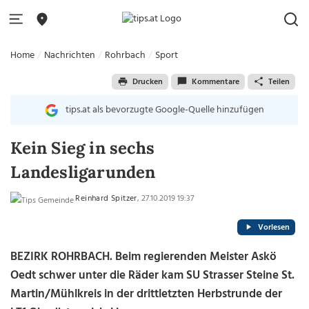
Home
Nachrichten
Rohrbach
Sport
Drucken
Kommentare
Teilen
tips.at als bevorzugte Google-Quelle hinzufügen
Kein Sieg in sechs
Landesligarunden
Reinhard Spitzer
, 27.10.2019 19:37
Vorlesen
BEZIRK ROHRBACH. Beim regierenden Meister Askö
Oedt schwer unter die Räder kam SU Strasser Steine St.
Martin/Mühlkreis in der drittletzten Herbstrunde der