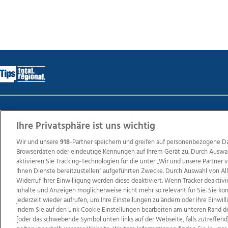
Wir über uns
Mediadaten
Kontakt
Jobs
Datens
Ihre Privatsphäre ist uns wichtig
Wir und unsere
918
-Partner speichern und greifen auf personenbezogene D
Browserdaten oder eindeutige Kennungen auf Ihrem Gerät zu. Durch Auswa
Weit
aktivieren Sie Tracking-Technologien für die unter „Wir und unsere Partner
TV1
di-mog-i.at
OÖNow
Ischler Woche
Life Ra
Ihnen Dienste bereitzustellen“ aufgeführten Zwecke. Durch Auswahl von Al
Widerruf Ihrer Einwilligung werden diese deaktiviert. Wenn Tracker deaktivi
Reg
Inhalte und Anzeigen möglicherweise nicht mehr so relevant für Sie. Sie k
jederzeit wieder aufrufen, um Ihre Einstellungen zu ändern oder Ihre Einwil
indem Sie auf den Link Cookie Einstellungen bearbeiten am unteren Rand d
[oder das schwebende Symbol unten links auf der Webseite, falls zutreffend]