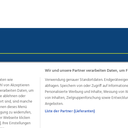
chutz
Impressum
AGB Anzeigekunden
AGB Website
Eh
Wir und unsere Partner verarbeiten Daten, um F
aten wie
Verwendung genauer Standortdaten. Endgeräteeigensc
hl von Akzeptieren
abfragen. Speichern von oder Zugriff auf Information
ere Angebote des Medienhauses Wimmer
 verarbeiten Daten, um
Personalisierte Werbung und Inhalte, Messung von 
dio
OÖNachrichten
OÖN Immobilien
OÖN Karriere
OÖN 
le ablehnen oder
von Inhalten, Zielgruppenforschung sowie Entwickl
ert sind, sind manche
ionaljobs
wasistlos.at
wirtrauern.at
Angeboten.
önnen dieses Menü
Liste der Partner (Lieferanten)
ligung zu widerrufen,
er Webseite klicken
. Ihre Einstellungen