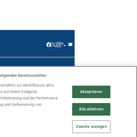
renkodex
Politische Werbung
olgendes bereitzustellen:
haften zur Identifikation aktiv
en auf einem Endgerät.
Akzeptieren
Werbeleistung und der Performance
Reise
Promenaden Galerien
ung und Verbesserung von
Alle ablehnen
Zwecke anzeigen