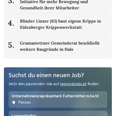
3.
Initiative für mehr Bewegung und
Gesundheit ihrer Mitarbeiter
4.
Blinder Linzer (63) baut eigene Krippe in
Eidenberger Krippenwerkstatt
5.
Gramastettner Gemeinderat beschließt
weitere Baugründe in Hals
Suchst du einen neuen Job?
Jetzt den passenden Job auf
regionaljobs.at
finden
Unternehmensrepräsentant Futtermittel m/w/d
Passau