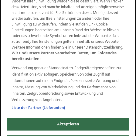
Widerruf Ihrer Einwilligung werden diese deaktiviert. Wenn Tracker
deaktiviert sind, sind manche Inhalte und Anzeigen möglicherweise
nicht mehr so relevant für Sie. Sie können dieses Menü jederzeit
wieder aufrufen, um Ihre Einstellungen zu ändern oder Ihre
Einwilligung zu widerrufen, indem Sie auf den Link Cookie
Einstellungen bearbeiten am unteren Rand der Webseite klicken
Wir über uns
Mediadaten
Kontakt
Jobs
[oder das schwebende Symbol unten links auf der Webseite, falls
zutreffend]. Ihre Einstellungen gelten innerhalb unseres Website.
Datenschutz
Impressum
AGB Anzeigekunden
Weitere Informationen finden Sie in unserer Datenschutzerklärung.
AGB Website
Ehrenkodex
Politische Werbung
Wir und unsere Partner verarbeiten Daten, um Folgendes
bereitzustellen:
Verwendung genauer Standortdaten. Endgeräteeigenschaften zur
Weitere Angebote des Medienhauses Wimmer
Identifikation aktiv abfragen. Speichern von oder Zugriff auf
TV1
di-mog-i.at
OÖNow
Ischler Woche
Informationen auf einem Endgerät. Personalisierte Werbung und
Life Radio
OÖNachrichten
OÖN Immobilien
Inhalte, Messung von Werbeleistung und der Performance von
OÖN Karriere
OÖN Reise
Promenaden Galerien
Inhalten, Zielgruppenforschung sowie Entwicklung und
Regionaljobs
wasistlos.at
wirtrauern.at
Verbesserung von Angeboten.
Liste der Partner (Lieferanten)
Akzeptieren
Copyrights © 2026 Tips Zeitungs GmbH & Co KG