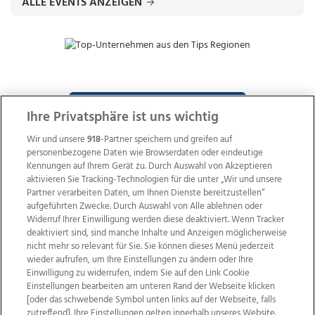
ALLE EVENTS ANZEIGEN
ZUR NACHRICHTENÜBERSICHT
Ihre Privatsphäre ist uns wichtig
Wir und unsere
918
-Partner speichern und greifen auf
personenbezogene Daten wie Browserdaten oder eindeutige
Kennungen auf Ihrem Gerät zu. Durch Auswahl von Akzeptieren
aktivieren Sie Tracking-Technologien für die unter „Wir und unsere
Partner verarbeiten Daten, um Ihnen Dienste bereitzustellen“
aufgeführten Zwecke. Durch Auswahl von Alle ablehnen oder
Widerruf Ihrer Einwilligung werden diese deaktiviert. Wenn Tracker
deaktiviert sind, sind manche Inhalte und Anzeigen möglicherweise
nicht mehr so relevant für Sie. Sie können dieses Menü jederzeit
wieder aufrufen, um Ihre Einstellungen zu ändern oder Ihre
Einwilligung zu widerrufen, indem Sie auf den Link Cookie
Einstellungen bearbeiten am unteren Rand der Webseite klicken
Wir über uns
Mediadaten
Kontakt
Jobs
[oder das schwebende Symbol unten links auf der Webseite, falls
Datenschutz
Impressum
AGB Anzeigekunden
zutreffend]. Ihre Einstellungen gelten innerhalb unseres Website.