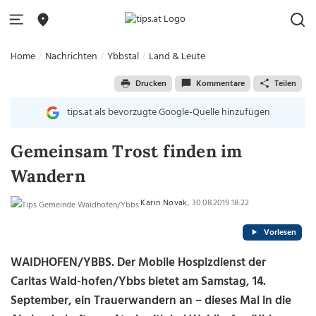
Home
Nachrichten
Ybbstal
Land & Leute
Drucken
Kommentare
Teilen
tips.at als bevorzugte Google-Quelle hinzufügen
Gemeinsam Trost finden im
Wandern
Karin Novak
, 30.08.2019 18:22
Vorlesen
WAIDHOFEN/YBBS. Der Mobile Hospizdienst der
Caritas Waid-hofen/Ybbs bietet am Samstag, 14.
September, ein Trauerwandern an – dieses Mal in die