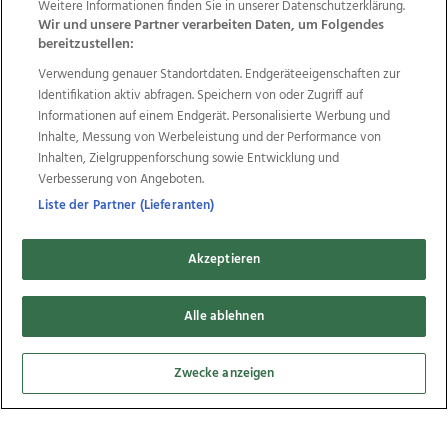
Weitere Informationen finden Sie in unserer Datenschutzerklärung.
Wir und unsere Partner verarbeiten Daten, um Folgendes
bereitzustellen:
Mit dem Oldtimer auf den Spuren von Anton
Verwendung genauer Standortdaten. Endgeräteeigenschaften zur
Bruckner, 13.05.2024
Identifikation aktiv abfragen. Speichern von oder Zugriff auf
Informationen auf einem Endgerät. Personalisierte Werbung und
Inhalte, Messung von Werbeleistung und der Performance von
Inhalten, Zielgruppenforschung sowie Entwicklung und
Verbesserung von Angeboten.
39
Liste der Partner (Lieferanten)
Bilder
Akzeptieren
Alle ablehnen
Zwecke anzeigen
Ritter Rost im Theaterkeller Sellawie, 08.04.2024