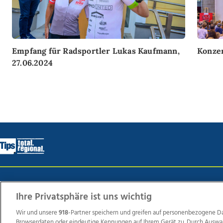
Empfang für Radsportler Lukas Kaufmann,
Konzer
27.06.2024
Wir über uns
Mediadaten
Kontakt
Jobs
Datens
Ihre Privatsphäre ist uns wichtig
Wir und unsere
918
-Partner speichern und greifen auf personenbezogene D
Browserdaten oder eindeutige Kennungen auf Ihrem Gerät zu. Durch Auswa