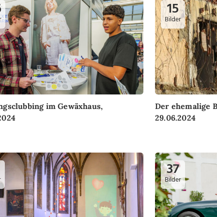
6
15
r
Bilder
ngsclubbing im Gewäxhaus,
Der ehemalige B
2024
29.06.2024
37
r
Bilder