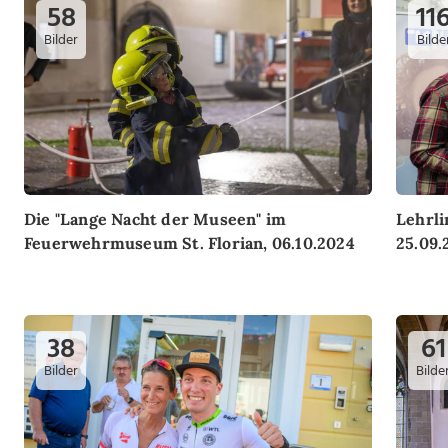
58
11
Bilder
Bilde
Die "Lange Nacht der Museen" im
Lehrli
Feuerwehrmuseum St. Florian, 06.10.2024
25.09.
38
61
Bilder
Bilde