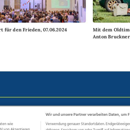
t für den Frieden, 07.06.2024
Mit dem Oldtim
Anton Bruckner,
chutz
Impressum
AGB Anzeigekunden
AGB Website
Eh
Wir und unsere Partner verarbeiten Daten, um F
aten wie
Verwendung genauer Standortdaten. Endgeräteeigensc
hl von Akzeptieren