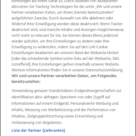
Kennungen auf Ihrem Gerät zu. Durch Auswahl von Akzeptieren
aktivieren Sie Tracking-Technologien für die unter „Wir und unsere
Partner verarbeiten Daten, um Ihnen Dienste bereitzustellen“
27
aufgeführten Zwecke. Durch Auswahl von Alle ablehnen oder
Widerruf Ihrer Einwilligung werden diese deaktiviert. Wenn Tracker
Bilder
deaktiviert sind, sind manche Inhalte und Anzeigen möglicherweise
nicht mehr so relevant für Sie. Sie können dieses Menü jederzeit
wieder aufrufen, um Ihre Einstellungen zu ändern oder Ihre
Einwilligung zu widerrufen, indem Sie auf den Link Cookie
Einstellungen bearbeiten am unteren Rand der Webseite klicken
[oder das schwebende Symbol unten links auf der Webseite, falls
zutreffend]. Ihre Einstellungen gelten innerhalb unseres Website.
Weitere Informationen finden Sie in unserer Datenschutzerklärung.
Wir und unsere Partner verarbeiten Daten, um Folgendes
bereitzustellen:
Verwendung genauer Standortdaten. Endgeräteeigenschaften zur
Festival-Feeling beim Hagenberger Schlossfest,
Identifikation aktiv abfragen. Speichern von oder Zugriff auf
17.08.2023
Informationen auf einem Endgerät. Personalisierte Werbung und
Inhalte, Messung von Werbeleistung und der Performance von
Inhalten, Zielgruppenforschung sowie Entwicklung und
Verbesserung von Angeboten.
128
Liste der Partner (Lieferanten)