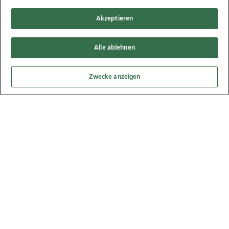
Bilder
Akzeptieren
Alle ablehnen
Zwecke anzeigen
Mühlvierler Wiesn & Erlebnismesse 2023 in
Freistadt, 14.08.2023
26
Bilder