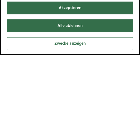
Akzeptieren
Alle ablehnen
Kabelbrand legt Linzer Hauptbahnhof lahm,
Zwecke anzeigen
07.04.2017
15
Bilder