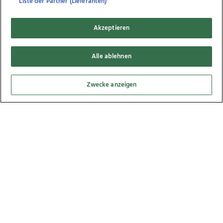
Liste der Partner (Lieferanten)
Akzeptieren
Alle ablehnen
Musikpark A1 Samstag, 20.7, 20.07.2019
Zwecke anzeigen
51
Bilder