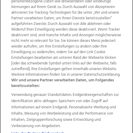
44
personenbezogene Daten wie Browserdaten oder eindeutige
Kennungen auf Ihrem Gerät zu. Durch Auswahl von Akzeptieren
Bilder
aktivieren Sie Tracking-Technologien für die unter „Wir und unsere
Partner verarbeiten Daten, um Ihnen Dienste bereitzustellen“
aufgeführten Zwecke. Durch Auswahl von Alle ablehnen oder
Widerruf Ihrer Einwilligung werden diese deaktiviert. Wenn Tracker
deaktiviert sind, sind manche Inhalte und Anzeigen möglicherweise
nicht mehr so relevant für Sie. Sie können dieses Menü jederzeit
wieder aufrufen, um Ihre Einstellungen zu ändern oder Ihre
Einwilligung zu widerrufen, indem Sie auf den Link Cookie
Einstellungen bearbeiten am unteren Rand der Webseite klicken
[oder das schwebende Symbol unten links auf der Webseite, falls
zutreffend]. Ihre Einstellungen gelten innerhalb unseres Website.
Mausefalle Samstag, 3.8, 03.08.2019
Weitere Informationen finden Sie in unserer Datenschutzerklärung.
Wir und unsere Partner verarbeiten Daten, um Folgendes
bereitzustellen:
Verwendung genauer Standortdaten. Endgeräteeigenschaften zur
Identifikation aktiv abfragen. Speichern von oder Zugriff auf
41
Informationen auf einem Endgerät. Personalisierte Werbung und
Bilder
Inhalte, Messung von Werbeleistung und der Performance von
Inhalten, Zielgruppenforschung sowie Entwicklung und
Verbesserung von Angeboten.