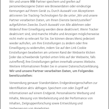
Bezirksliga Ost-Frühjahrsauftakt: Mitterkirchener
Wir und unsere
918
-Partner speichern und greifen auf
Heimniederlage gegen Tabellenführer ASKÖ Oedt
personenbezogene Daten wie Browserdaten oder eindeutige
Kennungen auf Ihrem Gerät zu. Durch Auswahl von Akzeptieren
1b, 22.03.2022
aktivieren Sie Tracking-Technologien für die unter „Wir und unsere
Partner verarbeiten Daten, um Ihnen Dienste bereitzustellen“
aufgeführten Zwecke. Durch Auswahl von Alle ablehnen oder
Widerruf Ihrer Einwilligung werden diese deaktiviert. Wenn Tracker
deaktiviert sind, sind manche Inhalte und Anzeigen möglicherweise
14
nicht mehr so relevant für Sie. Sie können dieses Menü jederzeit
Bilder
wieder aufrufen, um Ihre Einstellungen zu ändern oder Ihre
Einwilligung zu widerrufen, indem Sie auf den Link Cookie
Einstellungen bearbeiten am unteren Rand der Webseite klicken
[oder das schwebende Symbol unten links auf der Webseite, falls
zutreffend]. Ihre Einstellungen gelten innerhalb unseres Website.
Weitere Informationen finden Sie in unserer Datenschutzerklärung.
Wir und unsere Partner verarbeiten Daten, um Folgendes
bereitzustellen:
Verwendung genauer Standortdaten. Endgeräteeigenschaften zur
Identifikation aktiv abfragen. Speichern von oder Zugriff auf
Informationen auf einem Endgerät. Personalisierte Werbung und
Bilder von Grein an der Donau bei Nacht,
Inhalte, Messung von Werbeleistung und der Performance von
20.03.2022
Inhalten, Zielgruppenforschung sowie Entwicklung und
Verbesserung von Angeboten.