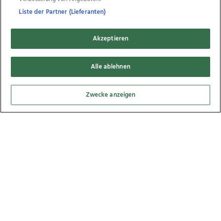
Liste der Partner (Lieferanten)
3
Akzeptieren
Bilder
Alle ablehnen
Zwecke anzeigen
Die Gewinnerin des Fotobuches "Lebensregion
Mühlviertler Alm" steht fest!, 17.03.2022