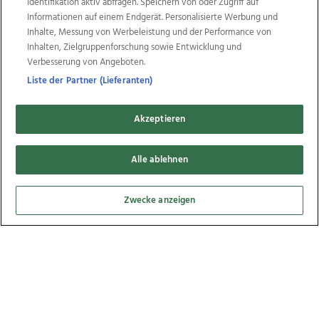
Identifikation aktiv abfragen. Speichern von oder Zugriff auf
Informationen auf einem Endgerät. Personalisierte Werbung und
Inhalte, Messung von Werbeleistung und der Performance von
Inhalten, Zielgruppenforschung sowie Entwicklung und
Verbesserung von Angeboten.
Liste der Partner (Lieferanten)
Sturm Felix hat im Bezirk Urfahr-Umgebung
gewütet, 12.01.2015
Akzeptieren
Alle ablehnen
5
Bilder
Zwecke anzeigen