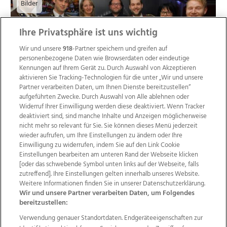
Bilder
Ihre Privatsphäre ist uns wichtig
Wir und unsere
918
-Partner speichern und greifen auf
personenbezogene Daten wie Browserdaten oder eindeutige
Kennungen auf Ihrem Gerät zu. Durch Auswahl von Akzeptieren
aktivieren Sie Tracking-Technologien für die unter „Wir und unsere
Partner verarbeiten Daten, um Ihnen Dienste bereitzustellen“
aufgeführten Zwecke. Durch Auswahl von Alle ablehnen oder
Widerruf Ihrer Einwilligung werden diese deaktiviert. Wenn Tracker
Gallinger Rosenball, 22.01.2015
deaktiviert sind, sind manche Inhalte und Anzeigen möglicherweise
nicht mehr so relevant für Sie. Sie können dieses Menü jederzeit
wieder aufrufen, um Ihre Einstellungen zu ändern oder Ihre
Einwilligung zu widerrufen, indem Sie auf den Link Cookie
Einstellungen bearbeiten am unteren Rand der Webseite klicken
17
[oder das schwebende Symbol unten links auf der Webseite, falls
zutreffend]. Ihre Einstellungen gelten innerhalb unseres Website.
Bilder
Weitere Informationen finden Sie in unserer Datenschutzerklärung.
Wir und unsere Partner verarbeiten Daten, um Folgendes
bereitzustellen:
Verwendung genauer Standortdaten. Endgeräteeigenschaften zur