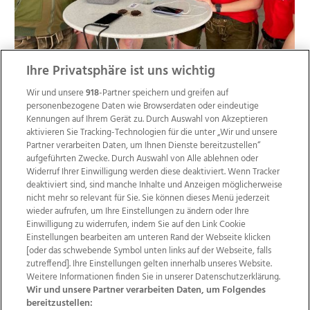
Ihre Privatsphäre ist uns wichtig
47. Mostkost der FF Krenglbach mit Oldtimer-
Traktortreffen, 24.04.2022
Wir und unsere
918
-Partner speichern und greifen auf
personenbezogene Daten wie Browserdaten oder eindeutige
Kennungen auf Ihrem Gerät zu. Durch Auswahl von Akzeptieren
aktivieren Sie Tracking-Technologien für die unter „Wir und unsere
Partner verarbeiten Daten, um Ihnen Dienste bereitzustellen“
aufgeführten Zwecke. Durch Auswahl von Alle ablehnen oder
46
Widerruf Ihrer Einwilligung werden diese deaktiviert. Wenn Tracker
Bilder
deaktiviert sind, sind manche Inhalte und Anzeigen möglicherweise
nicht mehr so relevant für Sie. Sie können dieses Menü jederzeit
wieder aufrufen, um Ihre Einstellungen zu ändern oder Ihre
Einwilligung zu widerrufen, indem Sie auf den Link Cookie
Einstellungen bearbeiten am unteren Rand der Webseite klicken
[oder das schwebende Symbol unten links auf der Webseite, falls
zutreffend]. Ihre Einstellungen gelten innerhalb unseres Website.
Weitere Informationen finden Sie in unserer Datenschutzerklärung.
Wir und unsere Partner verarbeiten Daten, um Folgendes
bereitzustellen: