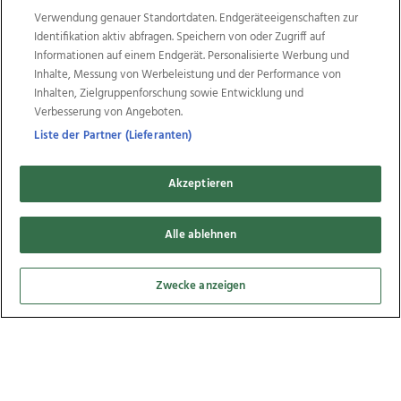
Verwendung genauer Standortdaten. Endgeräteeigenschaften zur
Caravan Salon Austria Messe Wels, 21.10.2021
Identifikation aktiv abfragen. Speichern von oder Zugriff auf
Informationen auf einem Endgerät. Personalisierte Werbung und
Inhalte, Messung von Werbeleistung und der Performance von
Inhalten, Zielgruppenforschung sowie Entwicklung und
5
Verbesserung von Angeboten.
Bilder
Liste der Partner (Lieferanten)
Akzeptieren
Alle ablehnen
Zwecke anzeigen
Welser Innenstadt KRITERIUM, 12.09.2021