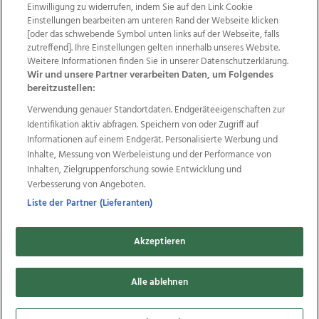
Einwilligung zu widerrufen, indem Sie auf den Link Cookie
Einstellungen bearbeiten am unteren Rand der Webseite klicken
Wir über uns
Mediadaten
Kontakt
Jobs
[oder das schwebende Symbol unten links auf der Webseite, falls
zutreffend]. Ihre Einstellungen gelten innerhalb unseres Website.
Datenschutz
Impressum
AGB Anzeigekunden
Weitere Informationen finden Sie in unserer Datenschutzerklärung.
AGB Website
Ehrenkodex
Politische Werbung
Wir und unsere Partner verarbeiten Daten, um Folgendes
bereitzustellen:
Verwendung genauer Standortdaten. Endgeräteeigenschaften zur
Weitere Angebote des Medienhauses Wimmer
Identifikation aktiv abfragen. Speichern von oder Zugriff auf
TV1
di-mog-i.at
OÖNow
Ischler Woche
Informationen auf einem Endgerät. Personalisierte Werbung und
Life Radio
OÖNachrichten
OÖN Immobilien
Inhalte, Messung von Werbeleistung und der Performance von
OÖN Karriere
OÖN Reise
Promenaden Galerien
Inhalten, Zielgruppenforschung sowie Entwicklung und
Regionaljobs
wasistlos.at
wirtrauern.at
Verbesserung von Angeboten.
Liste der Partner (Lieferanten)
Akzeptieren
Copyrights © 2026 Tips Zeitungs GmbH & Co KG
developed by
Alle ablehnen
11x11.net
Cookie Einstellungen bearbeiten