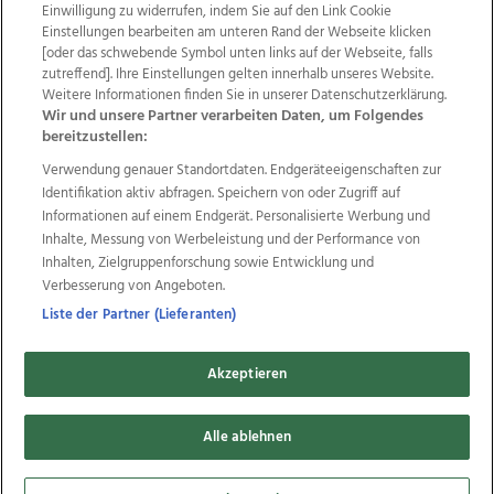
Einwilligung zu widerrufen, indem Sie auf den Link Cookie
Einstellungen bearbeiten am unteren Rand der Webseite klicken
Wir über uns
Mediadaten
Kontakt
Jobs
[oder das schwebende Symbol unten links auf der Webseite, falls
zutreffend]. Ihre Einstellungen gelten innerhalb unseres Website.
Datenschutz
Impressum
AGB Anzeigekunden
Weitere Informationen finden Sie in unserer Datenschutzerklärung.
AGB Website
Ehrenkodex
Politische Werbung
Wir und unsere Partner verarbeiten Daten, um Folgendes
bereitzustellen:
Verwendung genauer Standortdaten. Endgeräteeigenschaften zur
Weitere Angebote des Medienhauses Wimmer
Identifikation aktiv abfragen. Speichern von oder Zugriff auf
TV1
di-mog-i.at
OÖNow
Ischler Woche
Informationen auf einem Endgerät. Personalisierte Werbung und
Life Radio
OÖNachrichten
OÖN Immobilien
Inhalte, Messung von Werbeleistung und der Performance von
OÖN Karriere
OÖN Reise
Promenaden Galerien
Inhalten, Zielgruppenforschung sowie Entwicklung und
Regionaljobs
wasistlos.at
wirtrauern.at
Verbesserung von Angeboten.
Liste der Partner (Lieferanten)
Akzeptieren
Copyrights © 2026 Tips Zeitungs GmbH & Co KG
developed by
Alle ablehnen
11x11.net
Cookie Einstellungen bearbeiten