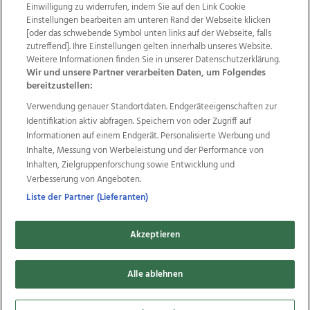
Einwilligung zu widerrufen, indem Sie auf den Link Cookie
Einstellungen bearbeiten am unteren Rand der Webseite klicken
Wir über uns
Mediadaten
Kontakt
Jobs
[oder das schwebende Symbol unten links auf der Webseite, falls
zutreffend]. Ihre Einstellungen gelten innerhalb unseres Website.
Datenschutz
Impressum
AGB Anzeigekunden
Weitere Informationen finden Sie in unserer Datenschutzerklärung.
AGB Website
Ehrenkodex
Politische Werbung
Wir und unsere Partner verarbeiten Daten, um Folgendes
bereitzustellen:
Verwendung genauer Standortdaten. Endgeräteeigenschaften zur
Weitere Angebote des Medienhauses Wimmer
Identifikation aktiv abfragen. Speichern von oder Zugriff auf
TV1
di-mog-i.at
OÖNow
Ischler Woche
Informationen auf einem Endgerät. Personalisierte Werbung und
Life Radio
OÖNachrichten
OÖN Immobilien
Inhalte, Messung von Werbeleistung und der Performance von
OÖN Karriere
OÖN Reise
Promenaden Galerien
Inhalten, Zielgruppenforschung sowie Entwicklung und
Regionaljobs
wasistlos.at
wirtrauern.at
Verbesserung von Angeboten.
Liste der Partner (Lieferanten)
Akzeptieren
Copyrights © 2026 Tips Zeitungs GmbH & Co KG
developed by
Alle ablehnen
11x11.net
Cookie Einstellungen bearbeiten