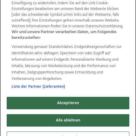
Einwilligung zu widerrufen, indem Sie auf den Link Cookie
Einstellungen bearbeiten am unteren Rand der Webseite klicken
Wir über uns
Mediadaten
Kontakt
Jobs
[oder das schwebende Symbol unten links auf der Webseite, falls
zutreffend]. Ihre Einstellungen gelten innerhalb unseres Website.
Datenschutz
Impressum
AGB Anzeigekunden
Weitere Informationen finden Sie in unserer Datenschutzerklärung.
AGB Website
Ehrenkodex
Politische Werbung
Wir und unsere Partner verarbeiten Daten, um Folgendes
bereitzustellen:
Verwendung genauer Standortdaten. Endgeräteeigenschaften zur
Weitere Angebote des Medienhauses Wimmer
Identifikation aktiv abfragen. Speichern von oder Zugriff auf
TV1
di-mog-i.at
OÖNow
Ischler Woche
Informationen auf einem Endgerät. Personalisierte Werbung und
Life Radio
OÖNachrichten
OÖN Immobilien
Inhalte, Messung von Werbeleistung und der Performance von
OÖN Karriere
OÖN Reise
Promenaden Galerien
Inhalten, Zielgruppenforschung sowie Entwicklung und
Regionaljobs
wasistlos.at
wirtrauern.at
Verbesserung von Angeboten.
Liste der Partner (Lieferanten)
Akzeptieren
Copyrights © 2026 Tips Zeitungs GmbH & Co KG
developed by
Alle ablehnen
11x11.net
Cookie Einstellungen bearbeiten