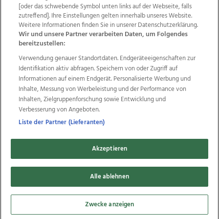
Wir über uns
Mediadaten
Kontakt
Jobs
[oder das schwebende Symbol unten links auf der Webseite, falls
zutreffend]. Ihre Einstellungen gelten innerhalb unseres Website.
Datenschutz
Impressum
AGB Anzeigekunden
Weitere Informationen finden Sie in unserer Datenschutzerklärung.
AGB Website
Ehrenkodex
Politische Werbung
Wir und unsere Partner verarbeiten Daten, um Folgendes
bereitzustellen:
Verwendung genauer Standortdaten. Endgeräteeigenschaften zur
Weitere Angebote des Medienhauses Wimmer
Identifikation aktiv abfragen. Speichern von oder Zugriff auf
TV1
di-mog-i.at
OÖNow
Ischler Woche
Informationen auf einem Endgerät. Personalisierte Werbung und
Life Radio
OÖNachrichten
OÖN Immobilien
Inhalte, Messung von Werbeleistung und der Performance von
OÖN Karriere
OÖN Reise
Promenaden Galerien
Inhalten, Zielgruppenforschung sowie Entwicklung und
Regionaljobs
wasistlos.at
wirtrauern.at
Verbesserung von Angeboten.
Liste der Partner (Lieferanten)
Akzeptieren
Copyrights © 2026 Tips Zeitungs GmbH & Co KG
developed by
Alle ablehnen
11x11.net
Cookie Einstellungen bearbeiten
Zwecke anzeigen