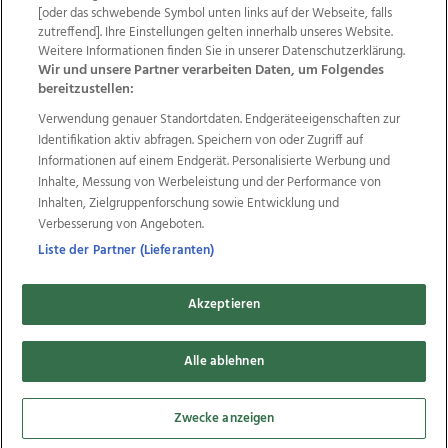
Wir über uns
Mediadaten
Kontakt
Jobs
[oder das schwebende Symbol unten links auf der Webseite, falls
zutreffend]. Ihre Einstellungen gelten innerhalb unseres Website.
Datenschutz
Impressum
AGB Anzeigekunden
Weitere Informationen finden Sie in unserer Datenschutzerklärung.
AGB Website
Ehrenkodex
Politische Werbung
Wir und unsere Partner verarbeiten Daten, um Folgendes
bereitzustellen:
Verwendung genauer Standortdaten. Endgeräteeigenschaften zur
Weitere Angebote des Medienhauses Wimmer
Identifikation aktiv abfragen. Speichern von oder Zugriff auf
TV1
di-mog-i.at
OÖNow
Ischler Woche
Informationen auf einem Endgerät. Personalisierte Werbung und
Life Radio
OÖNachrichten
OÖN Immobilien
Inhalte, Messung von Werbeleistung und der Performance von
OÖN Karriere
OÖN Reise
Promenaden Galerien
Inhalten, Zielgruppenforschung sowie Entwicklung und
Regionaljobs
wasistlos.at
wirtrauern.at
Verbesserung von Angeboten.
Liste der Partner (Lieferanten)
Akzeptieren
Copyrights © 2026 Tips Zeitungs GmbH & Co KG
developed by
Alle ablehnen
11x11.net
Cookie Einstellungen bearbeiten
Zwecke anzeigen