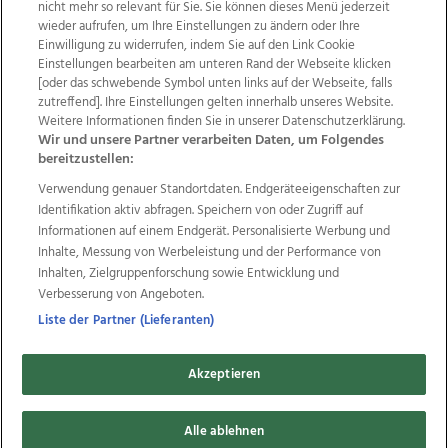
nicht mehr so relevant für Sie. Sie können dieses Menü jederzeit
wieder aufrufen, um Ihre Einstellungen zu ändern oder Ihre
Einwilligung zu widerrufen, indem Sie auf den Link Cookie
Einstellungen bearbeiten am unteren Rand der Webseite klicken
Wir über uns
Mediadaten
Kontakt
Jobs
[oder das schwebende Symbol unten links auf der Webseite, falls
zutreffend]. Ihre Einstellungen gelten innerhalb unseres Website.
Datenschutz
Impressum
AGB Anzeigekunden
Weitere Informationen finden Sie in unserer Datenschutzerklärung.
AGB Website
Ehrenkodex
Politische Werbung
Wir und unsere Partner verarbeiten Daten, um Folgendes
bereitzustellen:
Verwendung genauer Standortdaten. Endgeräteeigenschaften zur
Weitere Angebote des Medienhauses Wimmer
Identifikation aktiv abfragen. Speichern von oder Zugriff auf
TV1
di-mog-i.at
OÖNow
Ischler Woche
Informationen auf einem Endgerät. Personalisierte Werbung und
Life Radio
OÖNachrichten
OÖN Immobilien
Inhalte, Messung von Werbeleistung und der Performance von
OÖN Karriere
OÖN Reise
Promenaden Galerien
Inhalten, Zielgruppenforschung sowie Entwicklung und
Regionaljobs
wasistlos.at
wirtrauern.at
Verbesserung von Angeboten.
Liste der Partner (Lieferanten)
Akzeptieren
Copyrights © 2026 Tips Zeitungs GmbH & Co KG
developed by
Alle ablehnen
11x11.net