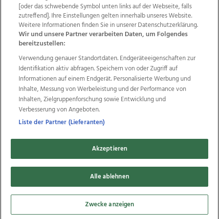
Wir über uns
Mediadaten
Kontakt
Jobs
[oder das schwebende Symbol unten links auf der Webseite, falls
zutreffend]. Ihre Einstellungen gelten innerhalb unseres Website.
Datenschutz
Impressum
AGB Anzeigekunden
Weitere Informationen finden Sie in unserer Datenschutzerklärung.
AGB Website
Ehrenkodex
Politische Werbung
Wir und unsere Partner verarbeiten Daten, um Folgendes
bereitzustellen:
Verwendung genauer Standortdaten. Endgeräteeigenschaften zur
Weitere Angebote des Medienhauses Wimmer
Identifikation aktiv abfragen. Speichern von oder Zugriff auf
TV1
di-mog-i.at
OÖNow
Ischler Woche
Informationen auf einem Endgerät. Personalisierte Werbung und
Life Radio
OÖNachrichten
OÖN Immobilien
Inhalte, Messung von Werbeleistung und der Performance von
OÖN Karriere
OÖN Reise
Promenaden Galerien
Inhalten, Zielgruppenforschung sowie Entwicklung und
Regionaljobs
wasistlos.at
wirtrauern.at
Verbesserung von Angeboten.
Liste der Partner (Lieferanten)
Akzeptieren
Copyrights © 2026 Tips Zeitungs GmbH & Co KG
developed by
Alle ablehnen
11x11.net
Cookie Einstellungen bearbeiten
Zwecke anzeigen