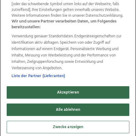
Wir über uns
Mediadaten
Kontakt
Jobs
[oder das schwebende Symbol unten links auf der Webseite, falls
zutreffend]. Ihre Einstellungen gelten innerhalb unseres Website.
Datenschutz
Impressum
AGB Anzeigekunden
Weitere Informationen finden Sie in unserer Datenschutzerklärung.
AGB Website
Ehrenkodex
Politische Werbung
Wir und unsere Partner verarbeiten Daten, um Folgendes
bereitzustellen:
Verwendung genauer Standortdaten. Endgeräteeigenschaften zur
Weitere Angebote des Medienhauses Wimmer
Identifikation aktiv abfragen. Speichern von oder Zugriff auf
TV1
di-mog-i.at
OÖNow
Ischler Woche
Informationen auf einem Endgerät. Personalisierte Werbung und
Life Radio
OÖNachrichten
OÖN Immobilien
Inhalte, Messung von Werbeleistung und der Performance von
OÖN Karriere
OÖN Reise
Promenaden Galerien
Inhalten, Zielgruppenforschung sowie Entwicklung und
Regionaljobs
wasistlos.at
wirtrauern.at
Verbesserung von Angeboten.
Liste der Partner (Lieferanten)
Akzeptieren
Copyrights © 2026 Tips Zeitungs GmbH & Co KG
developed by
Alle ablehnen
11x11.net
Cookie Einstellungen bearbeiten
Zwecke anzeigen