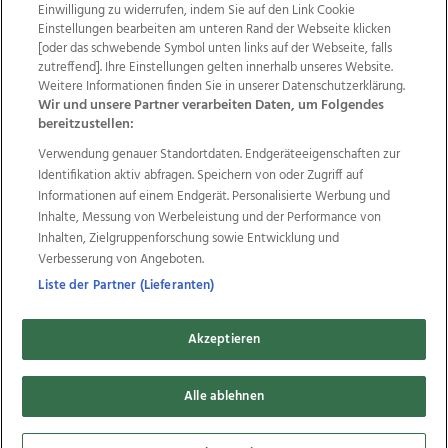
Einwilligung zu widerrufen, indem Sie auf den Link Cookie
Einstellungen bearbeiten am unteren Rand der Webseite klicken
Wir über uns
Mediadaten
Kontakt
Jobs
[oder das schwebende Symbol unten links auf der Webseite, falls
zutreffend]. Ihre Einstellungen gelten innerhalb unseres Website.
Datenschutz
Impressum
AGB Anzeigekunden
Weitere Informationen finden Sie in unserer Datenschutzerklärung.
AGB Website
Ehrenkodex
Politische Werbung
Wir und unsere Partner verarbeiten Daten, um Folgendes
bereitzustellen:
Verwendung genauer Standortdaten. Endgeräteeigenschaften zur
Weitere Angebote des Medienhauses Wimmer
Identifikation aktiv abfragen. Speichern von oder Zugriff auf
TV1
di-mog-i.at
OÖNow
Ischler Woche
Informationen auf einem Endgerät. Personalisierte Werbung und
Life Radio
OÖNachrichten
OÖN Immobilien
Inhalte, Messung von Werbeleistung und der Performance von
OÖN Karriere
OÖN Reise
Promenaden Galerien
Inhalten, Zielgruppenforschung sowie Entwicklung und
Regionaljobs
wasistlos.at
wirtrauern.at
Verbesserung von Angeboten.
Liste der Partner (Lieferanten)
Akzeptieren
Copyrights © 2026 Tips Zeitungs GmbH & Co KG
developed by
Alle ablehnen
11x11.net
Cookie Einstellungen bearbeiten