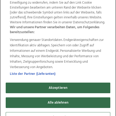
Einwilligung zu widerrufen, indem Sie auf den Link Cookie
Einstellungen bearbeiten am unteren Rand der Webseite klicken
Wir über uns
Mediadaten
Kontakt
Jobs
[oder das schwebende Symbol unten links auf der Webseite, falls
zutreffend]. Ihre Einstellungen gelten innerhalb unseres Website.
Datenschutz
Impressum
AGB Anzeigekunden
Weitere Informationen finden Sie in unserer Datenschutzerklärung.
AGB Website
Ehrenkodex
Politische Werbung
Wir und unsere Partner verarbeiten Daten, um Folgendes
bereitzustellen:
Verwendung genauer Standortdaten. Endgeräteeigenschaften zur
Weitere Angebote des Medienhauses Wimmer
Identifikation aktiv abfragen. Speichern von oder Zugriff auf
TV1
di-mog-i.at
OÖNow
Ischler Woche
Informationen auf einem Endgerät. Personalisierte Werbung und
Life Radio
OÖNachrichten
OÖN Immobilien
Inhalte, Messung von Werbeleistung und der Performance von
OÖN Karriere
OÖN Reise
Promenaden Galerien
Inhalten, Zielgruppenforschung sowie Entwicklung und
Regionaljobs
wasistlos.at
wirtrauern.at
Verbesserung von Angeboten.
Liste der Partner (Lieferanten)
Akzeptieren
Copyrights © 2026 Tips Zeitungs GmbH & Co KG
developed by
Alle ablehnen
11x11.net
Cookie Einstellungen bearbeiten