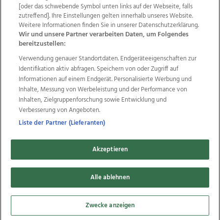
Wir über uns
Mediadaten
Kontakt
Jobs
[oder das schwebende Symbol unten links auf der Webseite, falls
zutreffend]. Ihre Einstellungen gelten innerhalb unseres Website.
Datenschutz
Impressum
AGB Anzeigekunden
Weitere Informationen finden Sie in unserer Datenschutzerklärung.
AGB Website
Ehrenkodex
Politische Werbung
Wir und unsere Partner verarbeiten Daten, um Folgendes
bereitzustellen:
Verwendung genauer Standortdaten. Endgeräteeigenschaften zur
Weitere Angebote des Medienhauses Wimmer
Identifikation aktiv abfragen. Speichern von oder Zugriff auf
TV1
di-mog-i.at
OÖNow
Ischler Woche
Informationen auf einem Endgerät. Personalisierte Werbung und
Life Radio
OÖNachrichten
OÖN Immobilien
Inhalte, Messung von Werbeleistung und der Performance von
OÖN Karriere
OÖN Reise
Promenaden Galerien
Inhalten, Zielgruppenforschung sowie Entwicklung und
Regionaljobs
wasistlos.at
wirtrauern.at
Verbesserung von Angeboten.
Liste der Partner (Lieferanten)
Akzeptieren
Copyrights © 2026 Tips Zeitungs GmbH & Co KG
developed by
Alle ablehnen
11x11.net
Cookie Einstellungen bearbeiten
Zwecke anzeigen