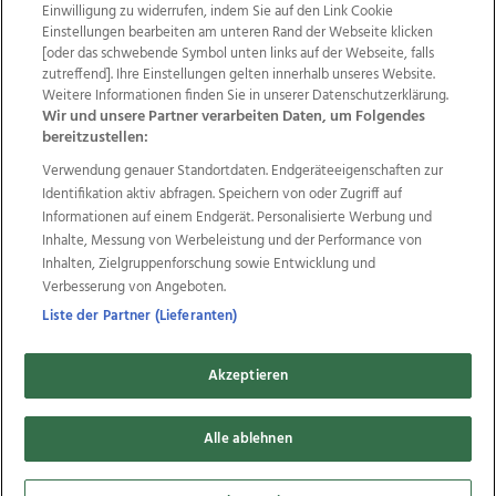
Einwilligung zu widerrufen, indem Sie auf den Link Cookie
Einstellungen bearbeiten am unteren Rand der Webseite klicken
Wir über uns
Mediadaten
Kontakt
Jobs
[oder das schwebende Symbol unten links auf der Webseite, falls
zutreffend]. Ihre Einstellungen gelten innerhalb unseres Website.
Datenschutz
Impressum
AGB Anzeigekunden
Weitere Informationen finden Sie in unserer Datenschutzerklärung.
AGB Website
Ehrenkodex
Politische Werbung
Wir und unsere Partner verarbeiten Daten, um Folgendes
bereitzustellen:
Verwendung genauer Standortdaten. Endgeräteeigenschaften zur
Weitere Angebote des Medienhauses Wimmer
Identifikation aktiv abfragen. Speichern von oder Zugriff auf
TV1
di-mog-i.at
OÖNow
Ischler Woche
Informationen auf einem Endgerät. Personalisierte Werbung und
Life Radio
OÖNachrichten
OÖN Immobilien
Inhalte, Messung von Werbeleistung und der Performance von
OÖN Karriere
OÖN Reise
Promenaden Galerien
Inhalten, Zielgruppenforschung sowie Entwicklung und
Regionaljobs
wasistlos.at
wirtrauern.at
Verbesserung von Angeboten.
Liste der Partner (Lieferanten)
Akzeptieren
Copyrights © 2026 Tips Zeitungs GmbH & Co KG
developed by
Alle ablehnen
11x11.net
Cookie Einstellungen bearbeiten